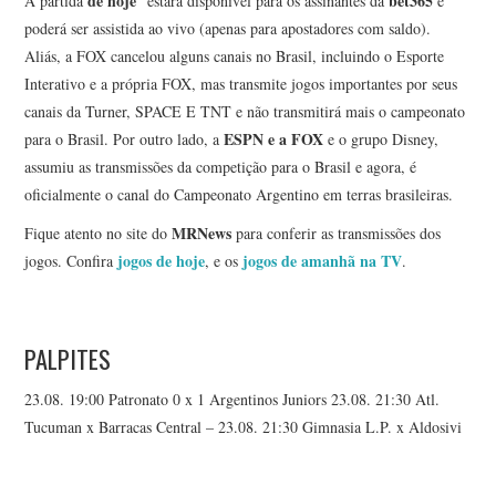
de hoje
bet365
A partida
estará disponível para os assinantes da
e
poderá ser assistida ao vivo (apenas para apostadores com saldo).
Aliás, a FOX cancelou alguns canais no Brasil, incluindo o Esporte
Interativo e a própria FOX, mas transmite jogos importantes por seus
canais da Turner, SPACE E TNT e não transmitirá mais o campeonato
ESPN e a FOX
para o Brasil. Por outro lado, a
e o grupo Disney,
assumiu as transmissões da competição para o Brasil e agora, é
oficialmente o canal do Campeonato Argentino em terras brasileiras.
MRNews
Fique atento no site do
para conferir as transmissões dos
jogos de hoje
jogos de amanhã na TV
jogos. Confira
, e os
.
PALPITES
23.08. 19:00 Patronato 0 x 1 Argentinos Juniors 23.08. 21:30 Atl.
Tucuman x Barracas Central – 23.08. 21:30 Gimnasia L.P. x Aldosivi