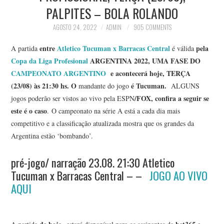
PALPITES – BOLA ROLANDO
AGOSTO 24, 2022
ADMIN
905 COMMENTS
entre
Atletico Tucuman x Barracas Central
pela
A partida
é válida
Copa da Liga Profesional
ARGENTINA 2022, UMA FASE DO
CAMPEONATO ARGENTINO
e acontecerá hoje, TERÇA
(23/08) às 21:30 hs. O
é Tucuman
.
mandante do jogo
ALGUNS
/FOX, confira a seguir se
jogos poderão ser vistos ao vivo pela ESPN
este é o caso
. O campeonato na série A está a cada dia mais
competitivo e a classificação atualizada mostra que os grandes da
Argentina estão ‘bombando’.
pré-jogo/ narração 23.08. 21:30 Atletico
Tucuman x Barracas Central – –
JOGO AO VIVO
AQUI