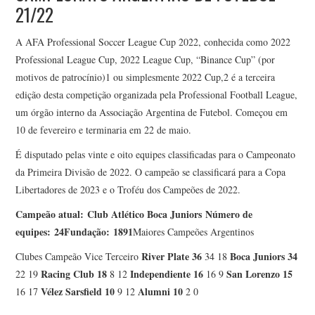
21/22
A AFA Professional Soccer League Cup 2022, conhecida como 2022
Professional League Cup, 2022 League Cup, “Binance Cup” (por
motivos de patrocínio)1 ou simplesmente 2022 Cup,2 é a terceira
edição desta competição organizada pela Professional Football League,
um órgão interno da Associação Argentina de Futebol. Começou em
10 de fevereiro e terminaria em 22 de maio.
É disputado pelas vinte e oito equipes classificadas para o Campeonato
da Primeira Divisão de 2022. O campeão se classificará para a Copa
Libertadores de 2023 e o Troféu dos Campeões de 2022.
Campeão atual: Club Atlético Boca Juniors
Número de
equipes: 24
Fundação: 1891
Maiores Campeões Argentinos
River Plate
36
Boca Juniors
34
Clubes Campeão Vice Terceiro
34 18
Racing Club
18
Independiente
16
San Lorenzo
15
22 19
8 12
16 9
Vélez Sarsfield
10
Alumni
10
16 17
9 12
2 0