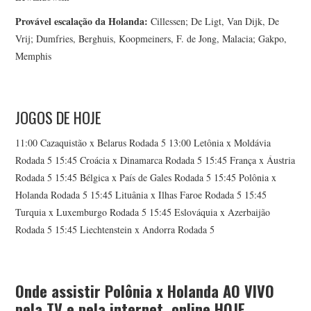
Provável escalação da Holanda:
Cillessen; De Ligt, Van Dijk, De
Vrij; Dumfries, Berghuis, Koopmeiners, F. de Jong, Malacia; Gakpo,
Memphis
JOGOS DE HOJE
11:00 Cazaquistão x Belarus Rodada 5 13:00 Letônia x Moldávia
Rodada 5 15:45 Croácia x Dinamarca Rodada 5 15:45 França x Áustria
Rodada 5 15:45 Bélgica x País de Gales Rodada 5 15:45 Polônia x
Holanda Rodada 5 15:45 Lituânia x Ilhas Faroe Rodada 5 15:45
Turquia x Luxemburgo Rodada 5 15:45 Eslováquia x Azerbaijão
Rodada 5 15:45 Liechtenstein x Andorra Rodada 5
Onde assistir Polônia x Holanda AO VIVO
pela TV e pela internet, online HOJE