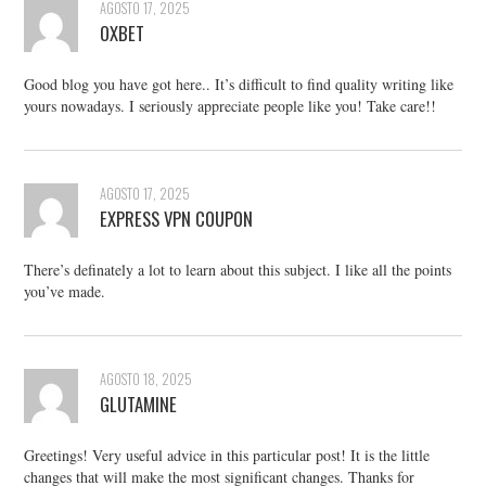
AGOSTO 17, 2025
OXBET
Good blog you have got here.. It’s difficult to find quality writing like
yours nowadays. I seriously appreciate people like you! Take care!!
AGOSTO 17, 2025
EXPRESS VPN COUPON
There’s definately a lot to learn about this subject. I like all the points
you’ve made.
AGOSTO 18, 2025
GLUTAMINE
Greetings! Very useful advice in this particular post! It is the little
changes that will make the most significant changes. Thanks for