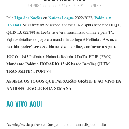
SETEMBRO 22, 2022
ADMIN
3.216 COMMENTS
Liga das Nações
,
Polônia x
Pela
ou
Nations League
2022/2023
Holanda
S
HOJE,
e enfrentam buscando a vitória. A disputa acontece
QUINTA (22/09) às 15:45 hs
e terá transmissão online e pela TV.
é Polônia . Assim, a
Veja os detalhes do jogo e o mandante do jogo
partida poderá ser assistida ao vivo e online, conforme a seguir.
JOGO
DATA
15:45 Polônia x Holanda Rodada 5
HOJE (22/09)
Mandante
Polônia
HORÁRIO
15:45 hs
QUEM
(de Brasília)
TRANSMITE?
SPORTV4
ASSISTA OS JOGOS QUE PASSARÃO GRÁTIS E AO VIVO DA
NATIONS LEAGUE ESTA SEMANA –
AO VIVO AQUI
As seleções de países da Europa iniciaram uma disputa muito