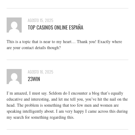
AGOSTO 15, 2025
TOP CASINOS ONLINE ESPAÑA
This is a topic that is near to my heart… Thank you! Exactly where
are your contact details though?
AGOSTO 16, 2025
23WIN
I’m amazed, I must say. Seldom do I encounter a blog that’s equally
educative and interesting, and let me tell you, you’ve hit the nail on the
head. The problem is something that too few men and women are
speaking intelligently about. I am very happy I came across this during
my search for something regarding this.