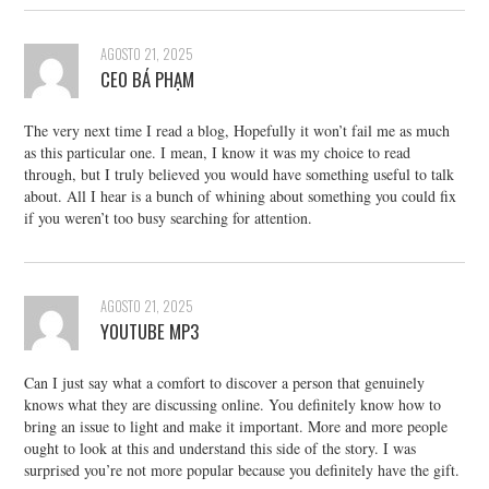
AGOSTO 21, 2025
CEO BÁ PHẠM
The very next time I read a blog, Hopefully it won’t fail me as much
as this particular one. I mean, I know it was my choice to read
through, but I truly believed you would have something useful to talk
about. All I hear is a bunch of whining about something you could fix
if you weren’t too busy searching for attention.
AGOSTO 21, 2025
YOUTUBE MP3
Can I just say what a comfort to discover a person that genuinely
knows what they are discussing online. You definitely know how to
bring an issue to light and make it important. More and more people
ought to look at this and understand this side of the story. I was
surprised you’re not more popular because you definitely have the gift.