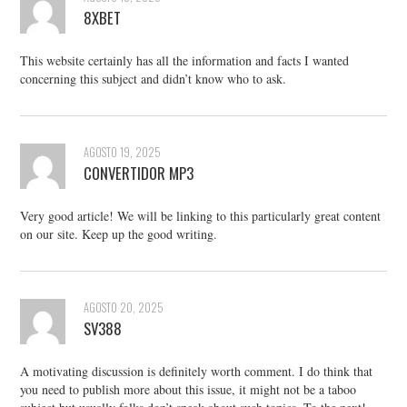
8XBET
This website certainly has all the information and facts I wanted
concerning this subject and didn’t know who to ask.
AGOSTO 19, 2025
CONVERTIDOR MP3
Very good article! We will be linking to this particularly great content
on our site. Keep up the good writing.
AGOSTO 20, 2025
SV388
A motivating discussion is definitely worth comment. I do think that
you need to publish more about this issue, it might not be a taboo