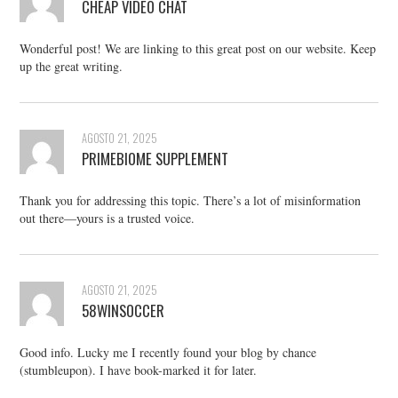
CHEAP VIDEO CHAT
Wonderful post! We are linking to this great post on our website. Keep
up the great writing.
AGOSTO 21, 2025
PRIMEBIOME SUPPLEMENT
Thank you for addressing this topic. There’s a lot of misinformation
out there—yours is a trusted voice.
AGOSTO 21, 2025
58WINSOCCER
Good info. Lucky me I recently found your blog by chance
(stumbleupon). I have book-marked it for later.