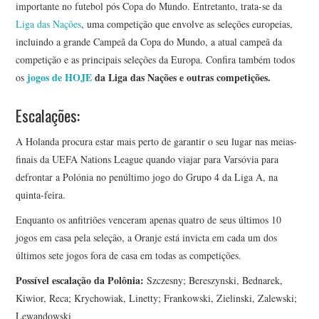
importante no futebol pós Copa do Mundo. Entretanto, trata-se da
Liga das Nações
, uma competição que envolve as seleções europeias,
incluindo a grande Campeã da Copa do Mundo, a atual campeã da
competição e as principais seleções da Europa. Confira também todos
jogos de HOJE
da Liga das Nações e outras competições.
os
Escalações:
A Holanda procura estar mais perto de garantir o seu lugar nas meias-
finais da UEFA Nations League quando viajar para Varsóvia para
defrontar a Polónia no penúltimo jogo do Grupo 4 da Liga A, na
quinta-feira.
Enquanto os anfitriões venceram apenas quatro de seus últimos 10
jogos em casa pela seleção, a Oranje está invicta em cada um dos
últimos sete jogos fora de casa em todas as competições.
Possível escalação da Polônia:
Szczesny; Bereszynski, Bednarek,
Kiwior, Reca; Krychowiak, Linetty; Frankowski, Zielinski, Zalewski;
Lewandowski