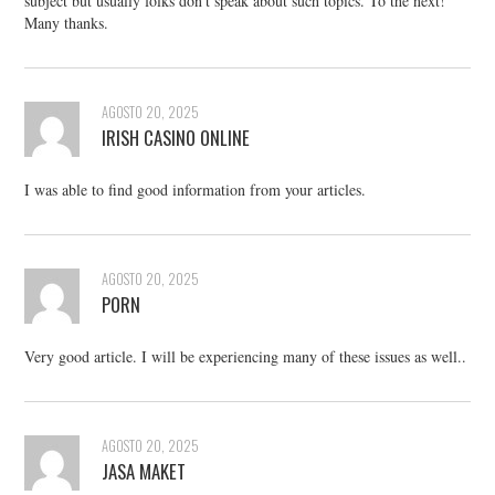
subject but usually folks don’t speak about such topics. To the next!
Many thanks.
AGOSTO 20, 2025
IRISH CASINO ONLINE
I was able to find good information from your articles.
AGOSTO 20, 2025
PORN
Very good article. I will be experiencing many of these issues as well..
AGOSTO 20, 2025
JASA MAKET