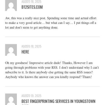
AGOSTO 18, 2025
B12SITES.COM
Aw, this was a really nice post. Spending some time and actual effort
to make a very good article… but what can I say… I put things off a
lot and don’t seem to get anything done.
AGOSTO 18, 2025
HERE
Oh my goodness! Impressive article dude! Thanks, However I am
going through problems with your RSS. I don’t understand why I can’t
subscribe to it. Is there anybody else getting the same RSS issues?
Anybody who knows the answer can you kindly respond? Thanx!
AGOSTO 19, 2025
BEST FINGERPRINTING SERVICES IN YOUNGSTOWN