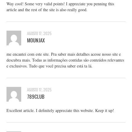
Way cool! Some very valid points! I appreciate you penning this
article and the rest of the site is also really good.
AGOSTO 17, 2025
MOUNJAX
me encantei com este site. Pra saber mais detalhes acesse nosso site e
descubra mais. Todas as informações contidas são conteúdos relevantes
e exclusivos. Tudo que você precisa saber está ta lá.
AGOSTO 17, 2025
789CLUB
Excellent article. I definitely appreciate this website. Keep it up!