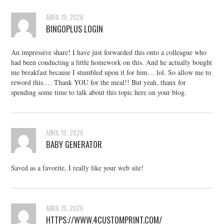
ABRIL 19, 2026
BINGOPLUS LOGIN
An impressive share! I have just forwarded this onto a colleague who
had been conducting a little homework on this. And he actually bought
me breakfast because I stumbled upon it for him… lol. So allow me to
reword this…. Thank YOU for the meal!! But yeah, thanx for
spending some time to talk about this topic here on your blog.
ABRIL 19, 2026
BABY GENERATOR
Saved as a favorite, I really like your web site!
ABRIL 19, 2026
HTTPS://WWW.4CUSTOMPRINT.COM/