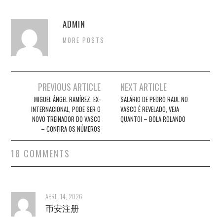
ADMIN
MORE POSTS
Post
PREVIOUS ARTICLE
NEXT ARTICLE
navigation
MIGUEL ÁNGEL RAMÍREZ, EX-
SALÁRIO DE PEDRO RAUL NO
INTERNACIONAL, PODE SER O
VASCO É REVELADO, VEJA
NOVO TREINADOR DO VASCO
QUANTO! – BOLA ROLANDO
– CONFIRA OS NÚMEROS
18 COMMENTS
ABRIL 14, 2026
币安注册