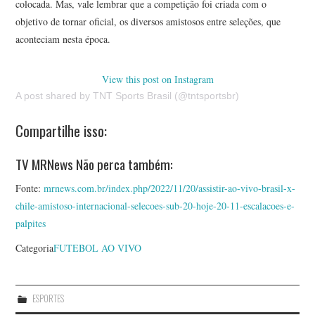
colocada. Mas, vale lembrar que a competição foi criada com o
objetivo de tornar oficial, os diversos amistosos entre seleções, que
aconteciam nesta época.
View this post on Instagram
A post shared by TNT Sports Brasil (@tntsportsbr)
Compartilhe isso:
TV MRNews Não perca também:
Fonte:
mrnews.com.br/index.php/2022/11/20/assistir-ao-vivo-brasil-x-
chile-amistoso-internacional-selecoes-sub-20-hoje-20-11-escalacoes-e-
palpites
Categoria
FUTEBOL AO VIVO
ESPORTES