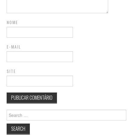
NOME
E-MAIL
SITE
Search
for: