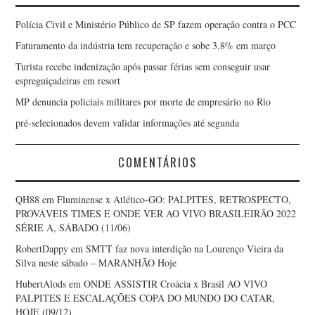
Polícia Civil e Ministério Público de SP fazem operação contra o PCC
Faturamento da indústria tem recuperação e sobe 3,8% em março
Turista recebe indenização após passar férias sem conseguir usar
espreguiçadeiras em resort
MP denuncia policiais militares por morte de empresário no Rio
pré-selecionados devem validar informações até segunda
COMENTÁRIOS
QH88
em
Fluminense x Atlético-GO: PALPITES, RETROSPECTO,
PROVÁVEIS TIMES E ONDE VER AO VIVO BRASILEIRÃO 2022
SÉRIE A, SÁBADO (11/06)
RobertDappy
em
SMTT faz nova interdição na Lourenço Vieira da
Silva neste sábado – MARANHÃO Hoje
HubertAlods
em
ONDE ASSISTIR Croácia x Brasil AO VIVO
PALPITES E ESCALAÇÕES COPA DO MUNDO DO CATAR,
HOJE (09/12)