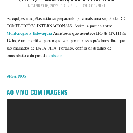
NOVEMBRO 16, 2022
ADMIN
LEAVE A COMMENT
As equipes européias estão se preparando para mais uma sequência DE
entre
COMPETIÇÕES INTERNACIONAIS. Assim, a partida
Montenegro x Eslováquia
Amistosos que acontece HOJE (17/11) às
14 hs
, é um aperitivo para o que vem por aí nesses próximos dias, que
são chamados de DATA FIFA. Portanto, confira os detalhes de
transmissão e da partida
amistoso
.
SIGA-NOS
AO VIVO COM IMAGENS