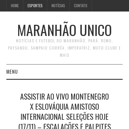
HOME
ESPORTES
NOTÍCIAS
CONTATO
MARANHÃO UNICO
NOTÍCIAS E FUTEBOL DO MARANHÃO, PARÁ: REMO,
PAYSANDU, SAMPAIO CORRÊA, IMPERATRIZ, MOTO CLUBE E
MAIS
MENU
INÍCIO
ASSISTIR AO VIVO MONTENEGRO
CONTATO
X ESLOVÁQUIA AMISTOSO
INTERNACIONAL SELEÇÕES HOJE
(17/11) – ESCALAÇÕES E PALPITES