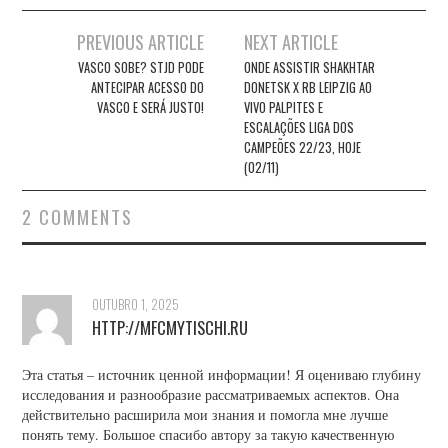
Post
PREVIOUS ARTICLE
NEXT ARTICLE
navigation
VASCO SOBE? STJD PODE
ONDE ASSISTIR SHAKHTAR
ANTECIPAR ACESSO DO
DONETSK X RB LEIPZIG AO
VASCO E SERÁ JUSTO!
VIVO PALPITES E
ESCALAÇÕES LIGA DOS
CAMPEÕES 22/23, HOJE
(02/11)
2 COMMENTS
OUTUBRO 1, 2025
HTTP://MFCMYTISCHI.RU
Эта статья – источник ценной информации! Я оцениваю глубину
исследования и разнообразие рассматриваемых аспектов. Она
действительно расширила мои знания и помогла мне лучше
понять тему. Большое спасибо автору за такую качественную