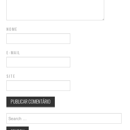
NOME
E-MAIL
SITE
Search
for: