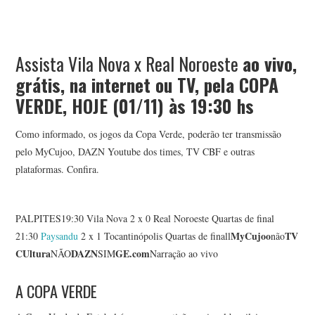
Assista Vila Nova x Real Noroeste
ao vivo,
grátis, na internet ou TV, pela COPA
VERDE, HOJE (01/11) às 19:30 hs
Como informado, os jogos da Copa Verde, poderão ter transmissão
pelo MyCujoo, DAZN Youtube dos times, TV CBF e outras
plataformas. Confira.
PALPITES19:30 Vila Nova 2 x 0 Real Noroeste Quartas de final
MyCujoo
TV
21:30
Paysandu
2 x 1 Tocantinópolis Quartas de finall
não
CUltura
DAZN
GE.com
NÃO
SIM
Narração ao vivo
A COPA VERDE