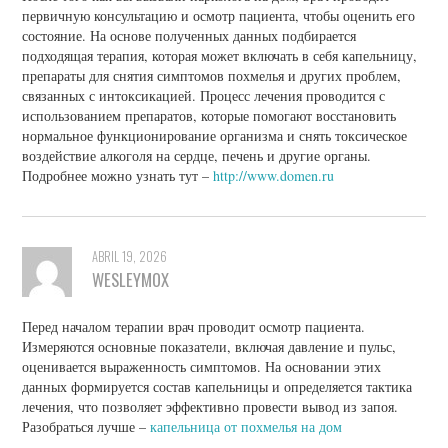
первичную консультацию и осмотр пациента, чтобы оценить его
состояние. На основе полученных данных подбирается
подходящая терапия, которая может включать в себя капельницу,
препараты для снятия симптомов похмелья и других проблем,
связанных с интоксикацией. Процесс лечения проводится с
использованием препаратов, которые помогают восстановить
нормальное функционирование организма и снять токсическое
воздействие алкоголя на сердце, печень и другие органы.
Подробнее можно узнать тут –
http://www.domen.ru
ABRIL 19, 2026
WESLEYMOX
Перед началом терапии врач проводит осмотр пациента.
Измеряются основные показатели, включая давление и пульс,
оценивается выраженность симптомов. На основании этих
данных формируется состав капельницы и определяется тактика
лечения, что позволяет эффективно провести вывод из запоя.
Разобраться лучше –
капельница от похмелья на дом