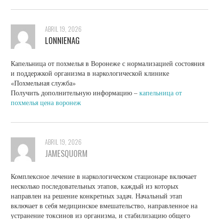
ABRIL 19, 2026
LONNIENAG
Капельница от похмелья в Воронеже с нормализацией состояния
и поддержкой организма в наркологической клинике
«Похмельная служба»
Получить дополнительную информацию –
капельница от
похмелья цена воронеж
ABRIL 19, 2026
JAMESQUORM
Комплексное лечение в наркологическом стационаре включает
несколько последовательных этапов, каждый из которых
направлен на решение конкретных задач. Начальный этап
включает в себя медицинское вмешательство, направленное на
устранение токсинов из организма, и стабилизацию общего