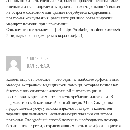
анонимно вызвать специалиста, быстро провести необходимые
вмешательства и определить, нужен ли только домашний вывод
из острого состояния или дальше потребуется кодирование,
повторная консультация, реабилитация либо более широкий
маршрут помощи при наркомании.
Ознакомиться с деталями – [url=https://narkolog-na-dom-voronezh-
3.ru/]нарколог на дом цена в воронеже[/url]
ABRIL 15, 2026
DANIELFEAGO
Капельница от похмелья — это один из наиболее эффективных
методов экстренной медицинской помощи, который позволяет
быстро снять симптомы алкогольной интоксикации и
восстановить организм после злоупотребления алкоголем. В
наркологической клинике «Частный медик 24» в Самаре мы
предоставляем услугу выезда нарколога на дом и капельной
терапии для пациентов, испытывающих тяжёлые симптомы
похмелья. Это удобный способ получить необходимую помощь
без лишнего стресса, сохраняя анонимность и комфорт пациента.