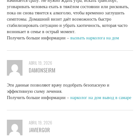
начинается сразу. Не нужно ждать утра, искать транспорт,
уговаривать человека ехать в тяжёлом состоянии или рисковать,
пока он снова тянется к алкоголю, чтобы временно заглушить
симптомы. Домашний визит даёт возможность быстро
стабилизировать ситуацию и убрать хаотичность, которая часто
возникает в семье в острый момент.
Получить больше информации –
вызвать нарколога на дом
ABRIL 19, 2026
DAMONSEIRM
Эти данные позволяют врачу подобрать безопасную и
эффективную схему лечения.
Получить больше информации –
нарколог на дом вывод в самаре
ABRIL 19, 2026
JAVIERGOR