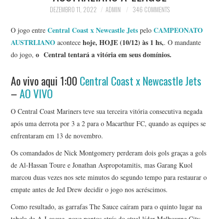
DEZEMBRO 11, 2022
ADMIN
346 COMMENTS
Central Coast x Newcastle Jets
CAMPEONATO
O jogo entre
pelo
AUSTRLIANO
hoje, HOJE (10/12) às 1 hs,
acontece
. O mandante
o Central tentará a vitória em seus domínios.
do jogo,
Ao vivo aqui 1:00
Central Coast x Newcastle Jets
–
AO VIVO
O Central Coast Mariners teve sua terceira vitória consecutiva negada
após uma derrota por 3 a 2 para o Macarthur FC, quando as equipes se
enfrentaram em 13 de novembro.
Os comandados de Nick Montgomery perderam dois gols graças a gols
de Al-Hassan Toure e Jonathan Aspropotamitis, mas Garang Kuol
marcou duas vezes nos sete minutos do segundo tempo para restaurar o
empate antes de Jed Drew decidir o jogo nos acréscimos.
Como resultado, as garrafas The Sauce caíram para o quinto lugar na
tabela da A-League, nove pontos atrás do atual líder Melbourne City.