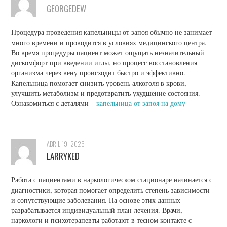
GEORGEDEW
Процедура проведения капельницы от запоя обычно не занимает
много времени и проводится в условиях медицинского центра.
Во время процедуры пациент может ощущать незначительный
дискомфорт при введении иглы, но процесс восстановления
организма через вену происходит быстро и эффективно.
Капельница помогает снизить уровень алкоголя в крови,
улучшить метаболизм и предотвратить ухудшение состояния.
Ознакомиться с деталями –
капельница от запоя на дому
ABRIL 19, 2026
LARRYKED
Работа с пациентами в наркологическом стационаре начинается с
диагностики, которая помогает определить степень зависимости
и сопутствующие заболевания. На основе этих данных
разрабатывается индивидуальный план лечения. Врачи,
наркологи и психотерапевты работают в тесном контакте с