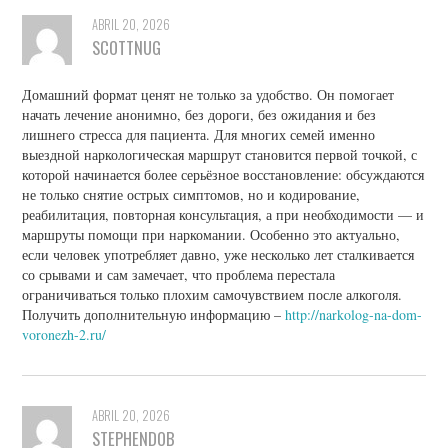
ABRIL 20, 2026
SCOTTNUG
Домашний формат ценят не только за удобство. Он помогает
начать лечение анонимно, без дороги, без ожидания и без
лишнего стресса для пациента. Для многих семей именно
выездной наркологическая маршрут становится первой точкой, с
которой начинается более серьёзное восстановление: обсуждаются
не только снятие острых симптомов, но и кодирование,
реабилитация, повторная консультация, а при необходимости — и
маршруты помощи при наркомании. Особенно это актуально,
если человек употребляет давно, уже несколько лет сталкивается
со срывами и сам замечает, что проблема перестала
ограничиваться только плохим самочувствием после алкоголя.
Получить дополнительную информацию –
http://narkolog-na-dom-
voronezh-2.ru/
ABRIL 20, 2026
STEPHENDOB