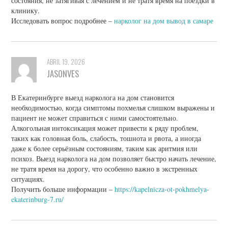
состояния, не затягивая с лечением и не тратя время на поездки в
клинику.
Исследовать вопрос подробнее –
нарколог на дом вывод в самаре
ABRIL 19, 2026
JASONVES
В Екатеринбурге выезд нарколога на дом становится
необходимостью, когда симптомы похмелья слишком выражены и
пациент не может справиться с ними самостоятельно.
Алкогольная интоксикация может привести к ряду проблем,
таких как головная боль, слабость, тошнота и рвота, а иногда
даже к более серьёзным состояниям, таким как аритмия или
психоз. Выезд нарколога на дом позволяет быстро начать лечение,
не тратя время на дорогу, что особенно важно в экстренных
ситуациях.
Получить больше информации –
https://kapelnicza-ot-pokhmelya-
ekaterinburg-7.ru/