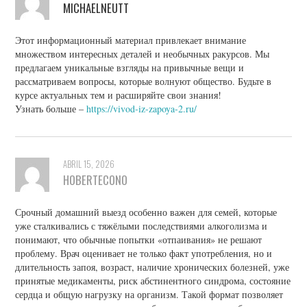
MICHAELNEUTT
Этот информационный материал привлекает внимание
множеством интересных деталей и необычных ракурсов. Мы
предлагаем уникальные взгляды на привычные вещи и
рассматриваем вопросы, которые волнуют общество. Будьте в
курсе актуальных тем и расширяйте свои знания!
Узнать больше –
https://vivod-iz-zapoya-2.ru/
ABRIL 15, 2026
HOBERTECONO
Срочный домашний выезд особенно важен для семей, которые
уже сталкивались с тяжёлыми последствиями алкоголизма и
понимают, что обычные попытки «отпаивания» не решают
проблему. Врач оценивает не только факт употребления, но и
длительность запоя, возраст, наличие хронических болезней, уже
принятые медикаменты, риск абстинентного синдрома, состояние
сердца и общую нагрузку на организм. Такой формат позволяет