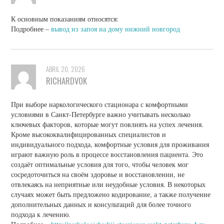
К основным показаниям относятся:
Подробнее –
вывод из запоя на дому нижний новгород
ABRIL 20, 2026
RICHARDVOK
При выборе наркологического стационара с комфортными
условиями в Санкт-Петербурге важно учитывать несколько
ключевых факторов, которые могут повлиять на успех лечения.
Кроме высококвалифицированных специалистов и
индивидуального подхода, комфортные условия для проживания
играют важную роль в процессе восстановления пациента. Это
создаёт оптимальные условия для того, чтобы человек мог
сосредоточиться на своём здоровье и восстановлении, не
отвлекаясь на неприятные или неудобные условия. В некоторых
случаях может быть предложено кодирование, а также получение
дополнительных данных и консультаций для более точного
подхода к лечению.