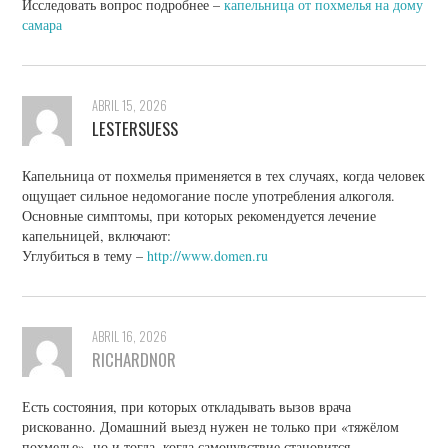
Исследовать вопрос подробнее –
капельница от похмелья на дому
самара
ABRIL 15, 2026
LESTERSUESS
Капельница от похмелья применяется в тех случаях, когда человек
ощущает сильное недомогание после употребления алкоголя.
Основные симптомы, при которых рекомендуется лечение
капельницей, включают:
Углубиться в тему –
http://www.domen.ru
ABRIL 16, 2026
RICHARDNOR
Есть состояния, при которых откладывать вызов врача
рискованно. Домашний выезд нужен не только при «тяжёлом
похмелье», но и тогда, когда самочувствие становится