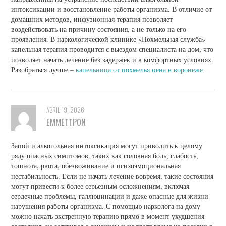
интоксикации и восстановление работы организма. В отличие от
домашних методов, инфузионная терапия позволяет
воздействовать на причину состояния, а не только на его
проявления. В наркологической клинике «Похмельная служба»
капельная терапия проводится с выездом специалиста на дом, что
позволяет начать лечение без задержек и в комфортных условиях.
Разобраться лучше –
капельница от похмелья цена в воронеже
ABRIL 19, 2026
EMMETTPON
Запой и алкогольная интоксикация могут приводить к целому
ряду опасных симптомов, таких как головная боль, слабость,
тошнота, рвота, обезвоживание и психоэмоциональная
нестабильность. Если не начать лечение вовремя, такие состояния
могут привести к более серьезным осложнениям, включая
сердечные проблемы, галлюцинации и даже опасные для жизни
нарушения работы организма. С помощью нарколога на дому
можно начать экстренную терапию прямо в момент ухудшения