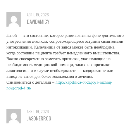
ABRIL 19, 2026
DAVIDAMICY
Запой — это состояние, которое развивается на фоне длительного
употребления алкоголя, сопровождающееся острыми симптомами
интоксикации. Капельница от запоя может быть необходима,
когда состояние пациента требует немедленного вмешательства.
Важно своевременно заметить признаки, указывающие на
необходимость медицинской помощи, таких как признаки
алкоголизма, и в случае необходимости — кодирование или
вывод из запоя для более комплексного лечения.
Ознакомиться с деталями –
http://kapelnica-ot-zapoya-nizhnij-
novgorod-4.ru/
ABRIL 19, 2026
JASONERROG