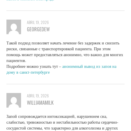
ABRIL 19, 2026
GEORGEDEW
Такой подход позволяет начать лечение без задержек и снизить
риски, связанные с транспортировкой пациента. При этом
помощь может предоставляться анонимно, что важно для многих
пациентов.
Подробнее можно узнать тут –
анонимный вывод из запоя на
дому в санкт-петербурге
ABRIL 19, 2026
WILLIAMAMILK
Запой сопровождается интоксикацией, нарушением сна,
слабостью, тревожностью и нестабильностью работы сердечно-
сосудистой системы, что характерно для алкоголизма и других