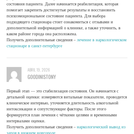
состояния пациента. Далее начинается реабилитация, которая
помогает закрепить достигнутые результаты и восстановить
психоэмоциональное состояние пациента. Для выбора
подходящего стационара стоит ознакомиться с отзывами и
дополнительной информацией о клинике, а также уточнить, в
каком районе города она расположена.
Получить дополнительные сведения –
лечение в наркологическом
стационаре в санкт-петербурге
ABRIL 19, 2026
GOODINISTONY
Первый этап — это стабилизация состояния. Он начинается с
детальной оценки: измеряются витальные показатели, проводится
клиническое интервью, уточняется длительность алкогольной
интоксикации и сопутствующие факторы. После этого
формируется план лечения с чёткими целями и временными
интервалами оценки.
Получить дополнительные сведения –
наркологический вывод из
запоя в нижнем новгороде