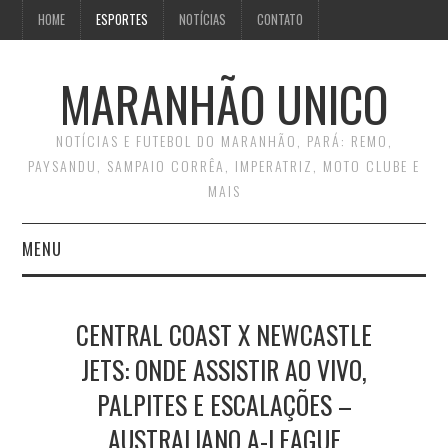
HOME
ESPORTES
NOTÍCIAS
CONTATO
MARANHÃO UNICO
NOTÍCIAS E FUTEBOL DO MARANHÃO, PARÁ: REMO,
PAYSANDU, SAMPAIO CORRÊA, IMPERATRIZ, MOTO CLUBE E
MAIS
MENU
INÍCIO
CENTRAL COAST X NEWCASTLE
CONTATO
JETS: ONDE ASSISTIR AO VIVO,
PALPITES E ESCALAÇÕES –
AUSTRALIANO A-LEAGUE