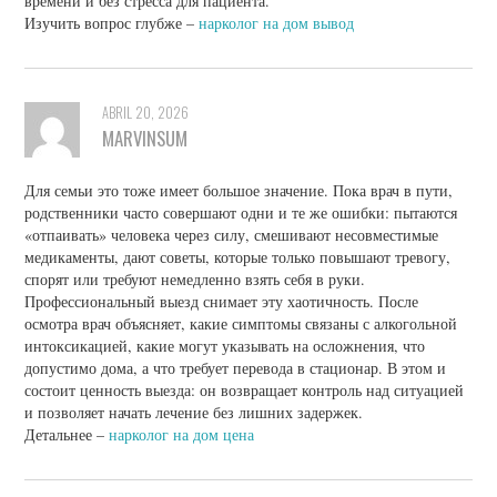
времени и без стресса для пациента.
Изучить вопрос глубже –
нарколог на дом вывод
ABRIL 20, 2026
MARVINSUM
Для семьи это тоже имеет большое значение. Пока врач в пути,
родственники часто совершают одни и те же ошибки: пытаются
«отпаивать» человека через силу, смешивают несовместимые
медикаменты, дают советы, которые только повышают тревогу,
спорят или требуют немедленно взять себя в руки.
Профессиональный выезд снимает эту хаотичность. После
осмотра врач объясняет, какие симптомы связаны с алкогольной
интоксикацией, какие могут указывать на осложнения, что
допустимо дома, а что требует перевода в стационар. В этом и
состоит ценность выезда: он возвращает контроль над ситуацией
и позволяет начать лечение без лишних задержек.
Детальнее –
нарколог на дом цена