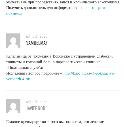
эффективна при последствиях запоя и хронического алкоголизма.
Получить дополнительную информацию –
капельница от
похмелья
ABRIL 19, 2026
SAMUELMAF
Капельница от похмелья в Воронеже с устранением слабости,
тошноты и головной боли в наркологической клинике
«Похмельная служба»
Исследовать вопрос подробнее –
http://kapelnicza-ot-pokhmelya-
voronezh-4.ru/
ABRIL 19, 2026
JAVIERGOR
Главное преимущество такого выезда в том, что лечение