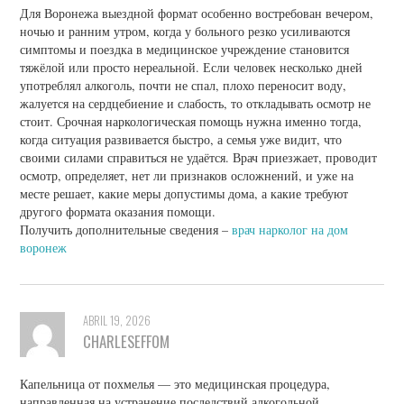
Для Воронежа выездной формат особенно востребован вечером,
ночью и ранним утром, когда у больного резко усиливаются
симптомы и поездка в медицинское учреждение становится
тяжёлой или просто нереальной. Если человек несколько дней
употреблял алкоголь, почти не спал, плохо переносит воду,
жалуется на сердцебиение и слабость, то откладывать осмотр не
стоит. Срочная наркологическая помощь нужна именно тогда,
когда ситуация развивается быстро, а семья уже видит, что
своими силами справиться не удаётся. Врач приезжает, проводит
осмотр, определяет, нет ли признаков осложнений, и уже на
месте решает, какие меры допустимы дома, а какие требуют
другого формата оказания помощи.
Получить дополнительные сведения –
врач нарколог на дом
воронеж
ABRIL 19, 2026
CHARLESEFFOM
Капельница от похмелья — это медицинская процедура,
направленная на устранение последствий алкогольной