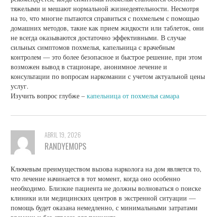
тяжелыми и мешают нормальной жизнедеятельности. Несмотря
на то, что многие пытаются справиться с похмельем с помощью
домашних методов, такие как прием жидкости или таблеток, они
не всегда оказываются достаточно эффективными. В случае
сильных симптомов похмелья, капельница с врачебным
контролем — это более безопасное и быстрое решение, при этом
возможен вывод в стационаре, анонимное лечение и
консультации по вопросам наркомании с учетом актуальной цены
услуг.
Изучить вопрос глубже –
капельница от похмелья самара
ABRIL 19, 2026
RANDYEMOPS
Ключевым преимуществом вызова нарколога на дом является то,
что лечение начинается в тот момент, когда оно особенно
необходимо. Близкие пациента не должны волноваться о поиске
клиники или медицинских центров в экстренной ситуации —
помощь будет оказана немедленно, с минимальными затратами