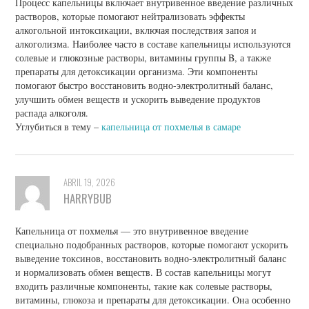
Процесс капельницы включает внутривенное введение различных
растворов, которые помогают нейтрализовать эффекты
алкогольной интоксикации, включая последствия запоя и
алкоголизма. Наиболее часто в составе капельницы используются
солевые и глюкозные растворы, витамины группы B, а также
препараты для детоксикации организма. Эти компоненты
помогают быстро восстановить водно-электролитный баланс,
улучшить обмен веществ и ускорить выведение продуктов
распада алкоголя.
Углубиться в тему –
капельница от похмелья в самаре
ABRIL 19, 2026
HARRYBUB
Капельница от похмелья — это внутривенное введение
специально подобранных растворов, которые помогают ускорить
выведение токсинов, восстановить водно-электролитный баланс
и нормализовать обмен веществ. В состав капельницы могут
входить различные компоненты, такие как солевые растворы,
витамины, глюкоза и препараты для детоксикации. Она особенно