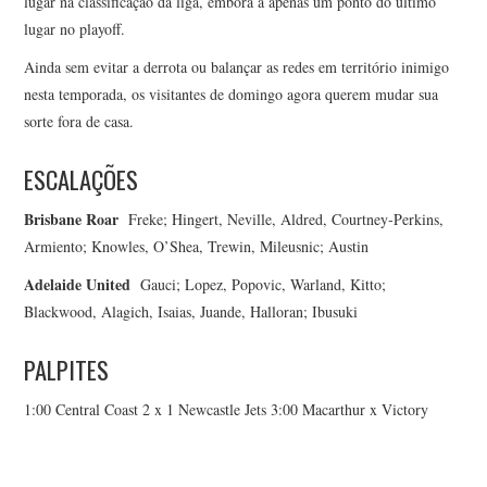
lugar na classificação da liga, embora a apenas um ponto do último
lugar no playoff.
Ainda sem evitar a derrota ou balançar as redes em território inimigo
nesta temporada, os visitantes de domingo agora querem mudar sua
sorte fora de casa.
ESCALAÇÕES
Brisbane Roar
Freke; Hingert, Neville, Aldred, Courtney-Perkins,
Armiento; Knowles, O’Shea, Trewin, Mileusnic; Austin
Adelaide United
Gauci; Lopez, Popovic, Warland, Kitto;
Blackwood, Alagich, Isaias, Juande, Halloran; Ibusuki
PALPITES
1:00 Central Coast 2 x 1 Newcastle Jets 3:00 Macarthur x Victory