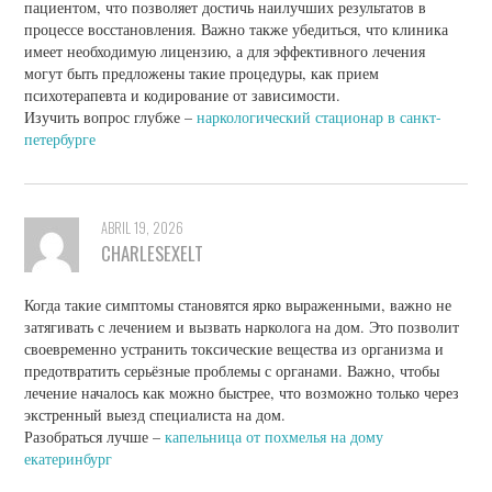
пациентом, что позволяет достичь наилучших результатов в
процессе восстановления. Важно также убедиться, что клиника
имеет необходимую лицензию, а для эффективного лечения
могут быть предложены такие процедуры, как прием
психотерапевта и кодирование от зависимости.
Изучить вопрос глубже –
наркологический стационар в санкт-
петербурге
ABRIL 19, 2026
CHARLESEXELT
Когда такие симптомы становятся ярко выраженными, важно не
затягивать с лечением и вызвать нарколога на дом. Это позволит
своевременно устранить токсические вещества из организма и
предотвратить серьёзные проблемы с органами. Важно, чтобы
лечение началось как можно быстрее, что возможно только через
экстренный выезд специалиста на дом.
Разобраться лучше –
капельница от похмелья на дому
екатеринбург