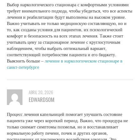
Выбор наркологического стационара с комфортными условиями
требует внимательного подхода, чтобы убедиться, что все аспекты
лечения и реабилитации будут выполнены на высоком уровне.
Важно учитывать не только медицинскую составляющую, но и
то, как созданы условия для пациентов, их психологический
комфорт и безопасность на всех этапах лечения. Также стоит
учитывать цену за стационарное лечение с круглосуточным
наблюдением, чтобы выбрать оптимальный вариант,
соответствующий потребностям пациента и его бюджету.
Выяснить больше –
лечение в наркологическом стационаре в
санкт-петербурге
ABRIL 20, 2026
EDWARDSOM
Процесс лечения капельницей помогает улучшить состояние
пациента уже через короткий период. Важно, что процедура не
только снимает симптомы похмелья, но и восстанавливает
нормальную работу печени, почек и других органов,
пострадавших от токсического воздействия алкоголя. Это