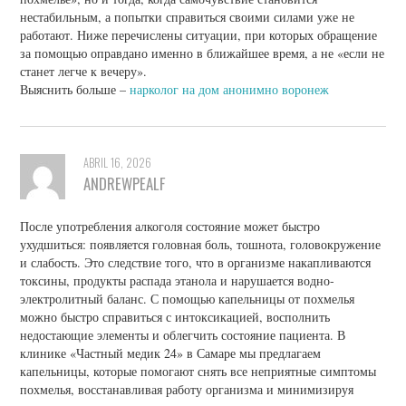
нестабильным, а попытки справиться своими силами уже не
работают. Ниже перечислены ситуации, при которых обращение
за помощью оправдано именно в ближайшее время, а не «если не
станет легче к вечеру».
Выяснить больше –
нарколог на дом анонимно воронеж
ABRIL 16, 2026
ANDREWPEALF
После употребления алкоголя состояние может быстро
ухудшиться: появляется головная боль, тошнота, головокружение
и слабость. Это следствие того, что в организме накапливаются
токсины, продукты распада этанола и нарушается водно-
электролитный баланс. С помощью капельницы от похмелья
можно быстро справиться с интоксикацией, восполнить
недостающие элементы и облегчить состояние пациента. В
клинике «Частный медик 24» в Самаре мы предлагаем
капельницы, которые помогают снять все неприятные симптомы
похмелья, восстанавливая работу организма и минимизируя