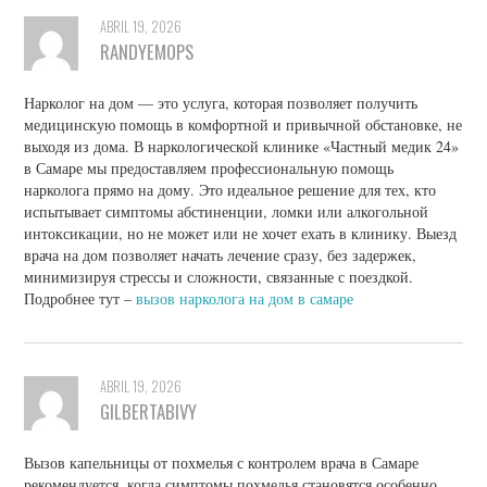
ABRIL 19, 2026
RANDYEMOPS
Нарколог на дом — это услуга, которая позволяет получить
медицинскую помощь в комфортной и привычной обстановке, не
выходя из дома. В наркологической клинике «Частный медик 24»
в Самаре мы предоставляем профессиональную помощь
нарколога прямо на дому. Это идеальное решение для тех, кто
испытывает симптомы абстиненции, ломки или алкогольной
интоксикации, но не может или не хочет ехать в клинику. Выезд
врача на дом позволяет начать лечение сразу, без задержек,
минимизируя стрессы и сложности, связанные с поездкой.
Подробнее тут –
вызов нарколога на дом в самаре
ABRIL 19, 2026
GILBERTABIVY
Вызов капельницы от похмелья с контролем врача в Самаре
рекомендуется, когда симптомы похмелья становятся особенно