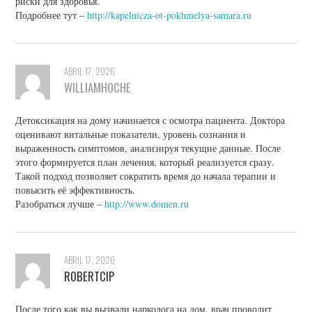
риски для здоровья.
Подробнее тут –
http://kapelnicza-ot-pokhmelya-samara.ru
ABRIL 17, 2026
WILLIAMHOCHE
Детоксикация на дому начинается с осмотра пациента. Доктора
оценивают витальные показатели, уровень сознания и
выраженность симптомов, анализируя текущие данные. После
этого формируется план лечения, который реализуется сразу.
Такой подход позволяет сократить время до начала терапии и
повысить её эффективность.
Разобраться лучше –
http://www.domen.ru
ABRIL 17, 2026
ROBERTCIP
После того как вы вызвали нарколога на дом, врач проводит