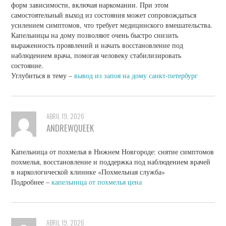
форм зависимости, включая наркомании. При этом
самостоятельный выход из состояния может сопровождаться
усилением симптомов, что требует медицинского вмешательства.
Капельницы на дому позволяют очень быстро снизить
выраженность проявлений и начать восстановление под
наблюдением врача, помогая человеку стабилизировать
состояние.
Углубиться в тему –
вывод из запоя на дому санкт-петербург
ABRIL 19, 2026
ANDREWQUEEK
Капельница от похмелья в Нижнем Новгороде: снятие симптомов
похмелья, восстановление и поддержка под наблюдением врачей
в наркологической клинике «Похмельная служба»
Подробнее –
капельница от похмелья цена
ABRIL 19, 2026