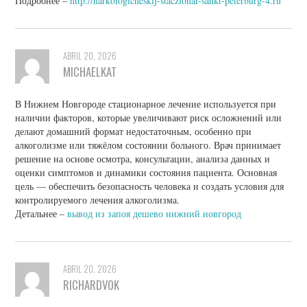
Подробнее –
http://narkologicheskij-staczionar-sankt-peterburg-4.ru
ABRIL 20, 2026
MICHAELKAT
В Нижнем Новгороде стационарное лечение используется при
наличии факторов, которые увеличивают риск осложнений или
делают домашний формат недостаточным, особенно при
алкоголизме или тяжёлом состоянии больного. Врач принимает
решение на основе осмотра, консультации, анализа данных и
оценки симптомов и динамики состояния пациента. Основная
цель — обеспечить безопасность человека и создать условия для
контролируемого лечения алкоголизма.
Детальнее –
вывод из запоя дешево нижний новгород
ABRIL 20, 2026
RICHARDVOK