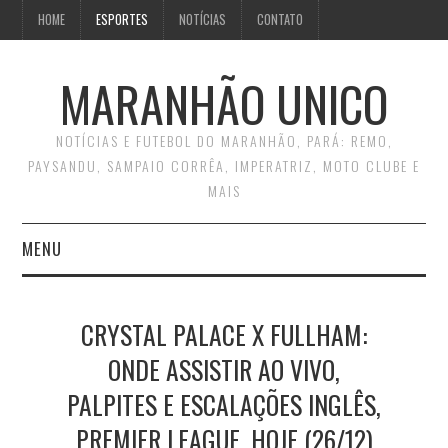
HOME
ESPORTES
NOTÍCIAS
CONTATO
MARANHÃO UNICO
NOTÍCIAS E FUTEBOL DO MARANHÃO, PARÁ: REMO,
PAYSANDU, SAMPAIO CORRÊA, IMPERATRIZ, MOTO CLUBE E
MAIS
MENU
INÍCIO
CRYSTAL PALACE X FULLHAM:
CONTATO
ONDE ASSISTIR AO VIVO,
PALPITES E ESCALAÇÕES INGLÊS,
PREMIER LEAGUE, HOJE (26/12)