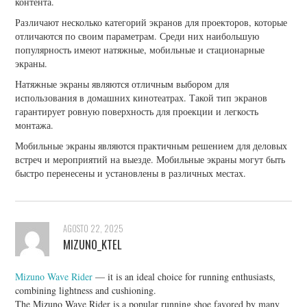
контента.
Различают несколько категорий экранов для проекторов, которые
отличаются по своим параметрам. Среди них наибольшую
популярность имеют натяжные, мобильные и стационарные
экраны.
Натяжные экраны являются отличным выбором для
использования в домашних кинотеатрах. Такой тип экранов
гарантирует ровную поверхность для проекции и легкость
монтажа.
Мобильные экраны являются практичным решением для деловых
встреч и мероприятий на выезде. Мобильные экраны могут быть
быстро перенесены и установлены в различных местах.
AGOSTO 22, 2025
MIZUNO_KTEL
Mizuno Wave Rider
— it is an ideal choice for running enthusiasts,
combining lightness and cushioning.
The Mizuno Wave Rider is a popular running shoe favored by many