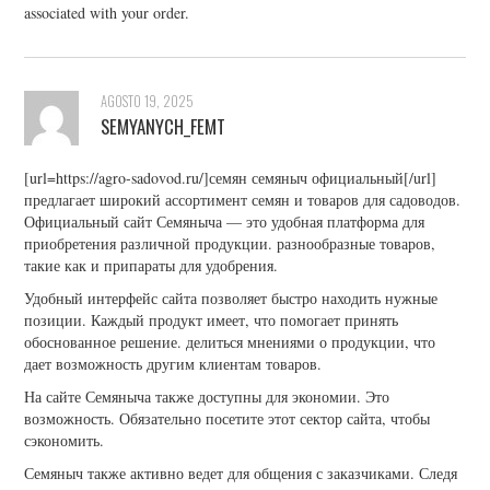
associated with your order.
AGOSTO 19, 2025
SEMYANYCH_FEMT
[url=https://agro-sadovod.ru/]семян семяныч официальный[/url]
предлагает широкий ассортимент семян и товаров для садоводов.
Официальный сайт Семяныча — это удобная платформа для
приобретения различной продукции. разнообразные товаров,
такие как и припараты для удобрения.
Удобный интерфейс сайта позволяет быстро находить нужные
позиции. Каждый продукт имеет, что помогает принять
обоснованное решение. делиться мнениями о продукции, что
дает возможность другим клиентам товаров.
На сайте Семяныча также доступны для экономии. Это
возможность. Обязательно посетите этот сектор сайта, чтобы
сэкономить.
Семяныч также активно ведет для общения с заказчиками. Следя