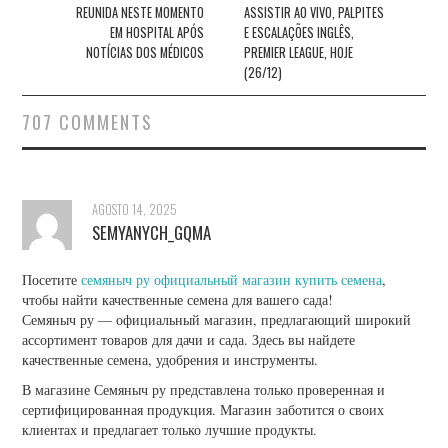
REUNIDA NESTE MOMENTO
ASSISTIR AO VIVO, PALPITES
EM HOSPITAL APÓS
E ESCALAÇÕES INGLÊS,
NOTÍCIAS DOS MÉDICOS
PREMIER LEAGUE, HOJE
(26/12)
707 COMMENTS
AGOSTO 14, 2025
SEMYANYCH_GQMA
Посетите
семяныч ру официальный магазин купить семена
,
чтобы найти качественные семена для вашего сада!
Семяныч ру — официальный магазин, предлагающий широкий
ассортимент товаров для дачи и сада. Здесь вы найдете
качественные семена, удобрения и инструменты.
В магазине Семяныч ру представлена только проверенная и
сертифицированная продукция. Магазин заботится о своих
клиентах и предлагает только лучшие продукты.