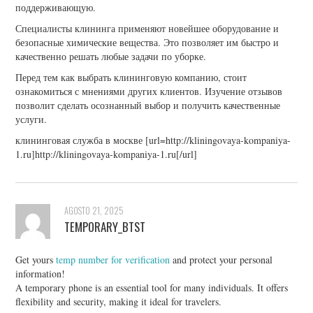
поддерживающую.
Специалисты клининга применяют новейшее оборудование и
безопасные химические вещества. Это позволяет им быстро и
качественно решать любые задачи по уборке.
Перед тем как выбрать клининговую компанию, стоит
ознакомиться с мнениями других клиентов. Изучение отзывов
позволит сделать осознанный выбор и получить качественные
услуги.
клининговая служба в москве [url=http://kliningovaya-kompaniya-
1.ru]http://kliningovaya-kompaniya-1.ru[/url]
AGOSTO 21, 2025
TEMPORARY_BTST
Get yours
temp number for verification
and protect your personal
information!
A temporary phone is an essential tool for many individuals. It offers
flexibility and security, making it ideal for travelers.