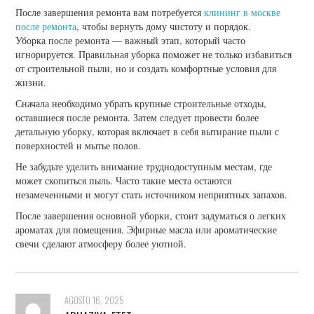
После завершения ремонта вам потребуется
клининг в москве
после ремонта
, чтобы вернуть дому чистоту и порядок.
Уборка после ремонта — важный этап, который часто
игнорируется. Правильная уборка поможет не только избавиться
от строительной пыли, но и создать комфортные условия для
жизни.
Сначала необходимо убрать крупные строительные отходы,
оставшиеся после ремонта. Затем следует провести более
детальную уборку, которая включает в себя вытирание пыли с
поверхностей и мытье полов.
Не забудьте уделить внимание труднодоступным местам, где
может скопиться пыль. Часто такие места остаются
незамеченными и могут стать источником неприятных запахов.
После завершения основной уборки, стоит задуматься о легких
ароматах для помещения. Эфирные масла или ароматические
свечи сделают атмосферу более уютной.
AGOSTO 16, 2025