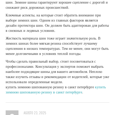
шин. Зимние шины гарантируют хорошее сцепление с дорогой и
снижают риск дорожных происшествий.
Ключевые аспекты, на которые стоит обратить внимание при
выборе зимних шин. Одним из главных факторов является
дизайн протектора шин. Он должен быть адаптирован для работы
в снежных и ледяных условиях.
Жесткость материала шин тоже играет значительную роль. В
зимних шинах более мягкая резина способствует лучшему
сцеплению в низких температурах. Тем не менее, они могут быть
менее долговечными в условиях теплой погоды.
Чтобы сделать правильный выбор, стоит посоветоваться с
профессионалами. Консультация у экспертов поможет выбрать
наиболее подходящие шины для вашего автомобиля. Неплохо
также изучить отзывы и рекомендации от водителей, которые уже
использовали определенные модели.
купить зимнюю шипованную резину в санкт петербурге
купить
зимнюю шипованную резину в санкт петербурге
.
AGOSTO 23, 2025