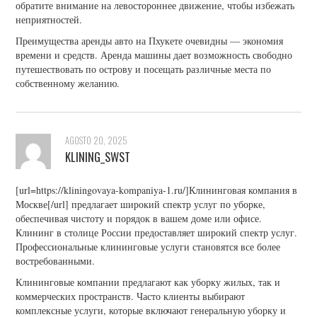
обратите внимание на левостороннее движение, чтобы избежать
неприятностей.
Преимущества аренды авто на Пхукете очевидны — экономия
времени и средств. Аренда машины дает возможность свободно
путешествовать по острову и посещать различные места по
собственному желанию.
AGOSTO 20, 2025
KLINING_SWST
[url=https://kliningovaya-kompaniya-1.ru/]Клининговая компания в
Москве[/url] предлагает широкий спектр услуг по уборке,
обеспечивая чистоту и порядок в вашем доме или офисе.
Клининг в столице России предоставляет широкий спектр услуг.
Профессиональные клининговые услуги становятся все более
востребованными.
Клининговые компании предлагают как уборку жилых, так и
коммерческих пространств. Часто клиенты выбирают
комплексные услуги, которые включают генеральную уборку и