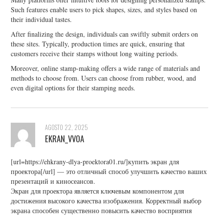
Such features enable users to pick shapes, sizes, and styles based on
their individual tastes.
After finalizing the design, individuals can swiftly submit orders on
these sites. Typically, production times are quick, ensuring that
customers receive their stamps without long waiting periods.
Moreover, online stamp-making offers a wide range of materials and
methods to choose from. Users can choose from rubber, wood, and
even digital options for their stamping needs.
AGOSTO 22, 2025
EKRAN_VVOA
[url=https://ehkrany-dlya-proektora01.ru/]купить экран для
проектора[/url] — это отличный способ улучшить качество ваших
презентаций и киносеансов.
Экран для проектора является ключевым компонентом для
достижения высокого качества изображения. Корректный выбор
экрана способен существенно повысить качество восприятия