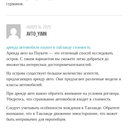
гурманов.
AGOSTO 16, 2025
AVTO_YIMN
аренда автомобиля пхукет в тайланде стоимость
Аренда авто на Пхукете — это отличный способ исследовать
остров. С таким вариантом вы сможете легко добраться до
множества интересных достопримечательностей.
На острове существует большое количество агентств,
предлагающих аренду авто. Они предлагают различные модели и
классы автомобилей.
При аренде авто важно обратить внимание на условия договора.
Убедитесь, что страхование автомобиля входит в стоимость.
Следует учитывать особенности вождения в Таиланде. Обратите
внимание, что в Таиланде движение левостороннее, что может
быть непривычно для европейцев.