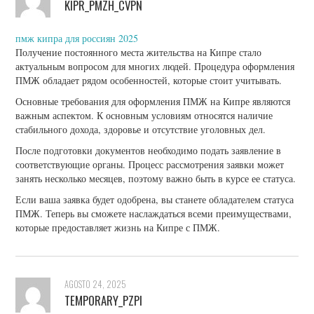
KIPR_PMZH_CVPN
пмж кипра для россиян 2025
Получение постоянного места жительства на Кипре стало
актуальным вопросом для многих людей. Процедура оформления
ПМЖ обладает рядом особенностей, которые стоит учитывать.
Основные требования для оформления ПМЖ на Кипре являются
важным аспектом. К основным условиям относятся наличие
стабильного дохода, здоровье и отсутствие уголовных дел.
После подготовки документов необходимо подать заявление в
соответствующие органы. Процесс рассмотрения заявки может
занять несколько месяцев, поэтому важно быть в курсе ее статуса.
Если ваша заявка будет одобрена, вы станете обладателем статуса
ПМЖ. Теперь вы сможете наслаждаться всеми преимуществами,
которые предоставляет жизнь на Кипре с ПМЖ.
AGOSTO 24, 2025
TEMPORARY_PZPI