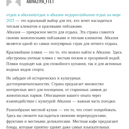
ABHAZIYA_FTET
отдых в абхазии|отдых в абхазии недорого|абхазия отдых на море
2025
— это идеальный выбор для тех, кто хочет насладиться
теплым климатом и красивыми пейзажами.
Абхазия — прекрасное место для отдыха. Эта страна славится
своими живописными пейзажами и теплым климатом. Абхазия
является одной из самых популярных стран для летнего отдыха.
Красивейшие пляжи — это то, что можно найти в Абхазии. Здесь
обустроены уютные пляжи с чистым песком и прозрачной водой.
Пляжи подходят как для спокойного купания, так и для активных
водных видов спорта.
Не забудьте об исторических и культурных
достопримечательностях. Страна предлагает множество
интересных мест для посещения, от старинных замков до
живописных парков. Обогащение вашего опыта через
взаимодействие с культурой Абхазии — важная часть поездки.
Разнообразие местной кухни — это то, что стоит попробовать.
Здесь вы сможете насладиться свежими морепродуктами,
фруктами и местными деликатесами. Местные кафе предлагают
блюда, которые приятно удивят даже самых взыскательных