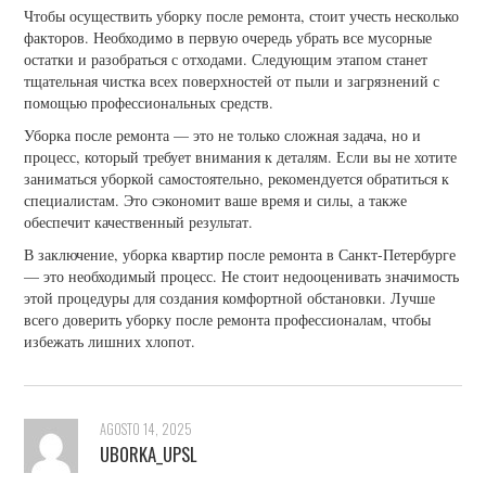
Чтобы осуществить уборку после ремонта, стоит учесть несколько
факторов. Необходимо в первую очередь убрать все мусорные
остатки и разобраться с отходами. Следующим этапом станет
тщательная чистка всех поверхностей от пыли и загрязнений с
помощью профессиональных средств.
Уборка после ремонта — это не только сложная задача, но и
процесс, который требует внимания к деталям. Если вы не хотите
заниматься уборкой самостоятельно, рекомендуется обратиться к
специалистам. Это сэкономит ваше время и силы, а также
обеспечит качественный результат.
В заключение, уборка квартир после ремонта в Санкт-Петербурге
— это необходимый процесс. Не стоит недооценивать значимость
этой процедуры для создания комфортной обстановки. Лучше
всего доверить уборку после ремонта профессионалам, чтобы
избежать лишних хлопот.
AGOSTO 14, 2025
UBORKA_UPSL