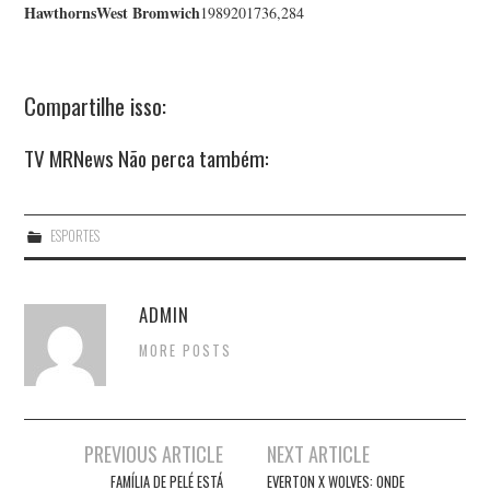
Hawthorns
West Bromwich
1989201736,284
Compartilhe isso:
TV MRNews Não perca também:
ESPORTES
ADMIN
MORE POSTS
Post
PREVIOUS ARTICLE
NEXT ARTICLE
navigation
FAMÍLIA DE PELÉ ESTÁ
EVERTON X WOLVES: ONDE