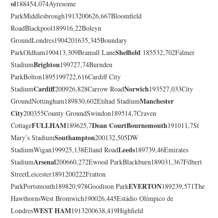
ol
188454,074Ayresome
ParkMiddlesbrough1913200626,667Bloomfield
RoadBlackpool189916,22Boleyn
GroundLondres1904201635,345Boundary
Sheffield
ParkOldham190413,309Bramall Lane
185532,702Falmer
Brighton
Stadium
199727,74Burnden
ParkBolton1895199722,616Cardiff City
Cardiff
Norwich
Stadium
200926,828Carrow Road
193527,033City
Manchester
GroundNottingham189830,602Etihad Stadium
City
200355County GroundSwindon189514,7Craven
FULLHAM
Dean Court
Bournemouth
Cottage
189625,7
191011,7St
Southampton
Mary’s Stadium
200132,505DW
Leeds
StadiumWigan199925,138Elland Road
189739,46Emirates
Arsenal
Stadium
200660,272Ewood ParkBlackburn189031,367Filbert
StreetLeicester1891200222Fratton
EVERTON
ParkPortsmouth189820,978Goodison Park
189239,571The
HawthornsWest Bromwich190026,445Estádio Olímpico de
WEST HAM
Londres
1913200638,419Highfield