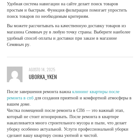
Удобная система навигации на сайте делает поиск товаров
простым и быстрым. Функция фильтрации помогает упростить
поиск товаров по необходимым критериям.
Вы можете рассчитывать на качественную доставку товаров из
магазина Семяныч ру в любую точку страны. Выберите наиболее
удобный способ оплаты и доставки при заказе в магазине
Семяныч ру.
AGOSTO 14, 2025
UBORKA_YKEN
После завершения ремонта важна
клининг квартиры после
ремонта в спб
для создания приятной и комфортной атмосферы в
вашем доме.
Чистка помещений после ремонта в СПб — это важный этап,
который не стоит игнорировать. После ремонта в квартире
накапливается много строительного мусора и пыли, что делает
уборку особенно актуальной. Услуги профессиональной уборки
сделают вашу квартиру снова уютной и чистой.