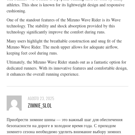
athletes. This shoe is known for its lightweight design and responsive
cushioning.
One of the standout features of the Mizuno Wave Rider is its Wave
technology. The stability and shock absorption provided by this
technology significantly improve the comfort during runs.
Many users highlight the breathable construction and snug fit of the
Mizuno Wave Rider. The mesh upper allows for adequate airflow,
keeping feet cool during runs.
Ultimately, the Mizuno Wave Rider stands out as a fantastic option for
dedicated runners. With its innovative features and comfortable design,
it enhances the overall running experience.
AGOSTO 23, 2025
ZIMNIE_SLOL
Приобрести зимние шины — это важный шаг для обеспечения
безопасности на дороге в холодное время года. С приходом
зимнего сезона необходимо уделить внимание выбору зимних