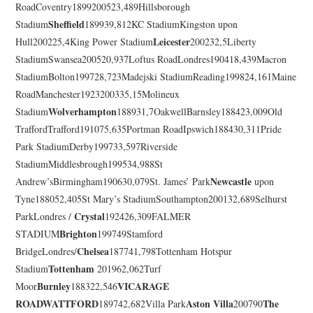
RoadCoventry1899200523,489Hillsborough
Sheffield
Stadium
189939,812KC StadiumKingston upon
Leicester
Hull200225,4King Power Stadium
200232,5Liberty
StadiumSwansea200520,937Loftus RoadLondres190418,439Macron
StadiumBolton199728,723Madejski StadiumReading199824,161Maine
RoadManchester1923200335,15Molineux
Wolverhampton
Stadium
188931,7OakwellBarnsley188423,009Old
TraffordTrafford191075,635Portman RoadIpswich188430,311Pride
Park StadiumDerby199733,597Riverside
StadiumMiddlesbrough199534,988St
Newcastle
Andrew’sBirmingham190630,079St. James’ Park
upon
Tyne188052,405St Mary’s StadiumSouthampton200132,689Selhurst
Crystal
ParkLondres /
192426,309FALMER
Brighton
STADIUM
199749Stamford
Chelsea
BridgeLondres/
187741,798Tottenham Hotspur
Tottenham
Stadium
201962,062Turf
Burnley
VICARAGE
Moor
188322,546
ROAD
WATTFORD
Aston Villa
The
189742,682Villa Park
200790