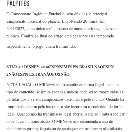
PALPITES
O Campeonato Inglês de Futebol é, sem dúvidas, o principal
campeonato nacional do planeta. Envolvendo 20 times. Em
2021/2022, a mecânica será a mesma de anos anteriores, mas, sem
público. Confira ao final do artigo detalhes sobre esta temporada.
Especialmente, o jogo
, será transmitido:
STAR + / DISNEY +
sim
ESPN
SIM
ESPN BRASIL
NÃO
ESPN
2
NÃO
ESPN EXTRA
NÃO
FOX
NÃO
NOTA LEGAL: O MRNews não transmite de forma ilegal nenhum
tipo de conteúdo, se limita apenas a indicar onde serão transmitidas as
partidas dos diversos campeonatos nacionais e pelo mundo. Quando há
transmissão aberta pela internet, o site incorpora o conteúdo, de forma
legal. Quando não há transmissão legal aberta, o site se limita a indicar
onde haverá a transmissão. O MRNews não recomenda o uso de
plataformas piratas, ilegais ou de quaisquer outras formas não oficiais.