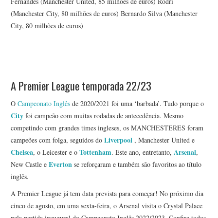
Fernandes (Manchester United, 85 milhões de euros) Rodri
(Manchester City, 80 milhões de euros) Bernardo Silva (Manchester
City, 80 milhões de euros)
A Premier League temporada 22/23
O
Campeonato Inglês
de 2020/2021 foi uma ‘barbada’. Tudo porque o
City
foi campeão com muitas rodadas de antecedência. Mesmo
competindo com grandes times ingleses, os MANCHESTERES foram
Liverpool
campeões com folga, seguidos do
, Manchester United e
Chelsea
Tottenham
Arsenal
, o Leicester e o
. Este ano, entretanto,
,
Everton
New Castle e
se reforçaram e também são favoritos ao título
inglês.
A Premier League já tem data prevista para começar! No próximo dia
cinco de agosto, em uma sexta-feira, o Arsenal visita o Crystal Palace
pela partida inaugural do Campeonato Inglês 2022/2023. Confira todos