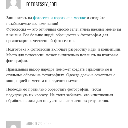
FOTOSESSIY_EOPI
Запишитесь на
фотосессии короткие в москве
и создайте
незабываемые воспоминания!
Фотосессия — это отличный способ запечатлеть важные моменты
в жизни. Все больше людей обращаются к фотографам для
организации качественной фотосессии.
Подготовка к фотосессии включает разработку идеи и концепции.
Место для фотосессии может значительно повлиять на итоговые
фотографии.
Правильный выбор нарядов поможет создать гармоничные и
стильные образы на фотографиях. Одежда должна сочетаться с
концепцией и местом проведения съемки.
Необходимо правильно обработать фотографии, чтобы
подчеркнуть их красоту. Не стоит забывать, что качественная
обработка важна для получения великолепных результатов.
AGOSTO 23, 2025