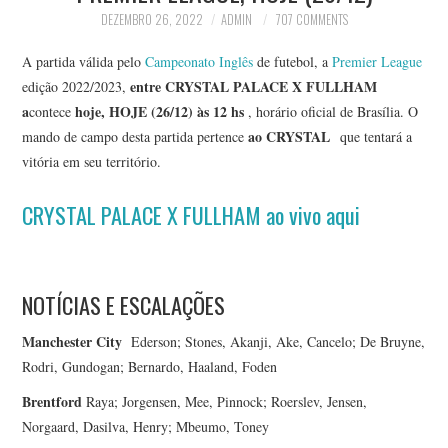
DEZEMBRO 26, 2022
ADMIN
707 COMMENTS
A partida válida pelo
Campeonato Inglês
de futebol, a
Premier League
entre CRYSTAL PALACE X FULLHAM
edição 2022/2023,
a
hoje, HOJE (26/12) às 12 hs
contece
, horário oficial de Brasília. O
ao CRYSTAL
mando de campo desta partida pertence
que tentará a
vitória em seu território.
CRYSTAL PALACE X FULLHAM ao vivo aqui
NOTÍCIAS E ESCALAÇÕES
Manchester City
Ederson; Stones, Akanji, Ake, Cancelo; De Bruyne,
Rodri, Gundogan; Bernardo, Haaland, Foden
Brentford
Raya; Jorgensen, Mee, Pinnock; Roerslev, Jensen,
Norgaard, Dasilva, Henry; Mbeumo, Toney