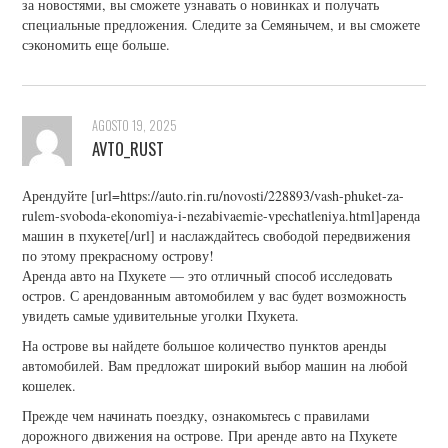
за новостями, вы сможете узнавать о новинках и получать
специальные предложения. Следите за Семянычем, и вы сможете
сэкономить еще больше.
AGOSTO 19, 2025
AVTO_RUST
Арендуйте [url=https://auto.rin.ru/novosti/228893/vash-phuket-za-
rulem-svoboda-ekonomiya-i-nezabivaemie-vpechatleniya.html]аренда
машин в пхукете[/url] и наслаждайтесь свободой передвижения
по этому прекрасному острову!
Аренда авто на Пхукете — это отличный способ исследовать
остров. С арендованным автомобилем у вас будет возможность
увидеть самые удивительные уголки Пхукета.
На острове вы найдете большое количество пунктов аренды
автомобилей. Вам предложат широкий выбор машин на любой
кошелек.
Прежде чем начинать поездку, ознакомьтесь с правилами
дорожного движения на острове. При аренде авто на Пхукете