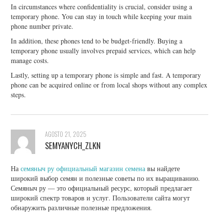
In circumstances where confidentiality is crucial, consider using a
temporary phone. You can stay in touch while keeping your main
phone number private.
In addition, these phones tend to be budget-friendly. Buying a
temporary phone usually involves prepaid services, which can help
manage costs.
Lastly, setting up a temporary phone is simple and fast. A temporary
phone can be acquired online or from local shops without any complex
steps.
AGOSTO 21, 2025
SEMYANYCH_ZLKN
На
семяныч ру официальный магазин семена
вы найдете
широкий выбор семян и полезные советы по их выращиванию.
Семяныч ру — это официальный ресурс, который предлагает
широкий спектр товаров и услуг. Пользователи сайта могут
обнаружить различные полезные предложения.