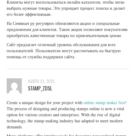
Клиенты могут воспользоваться онлайн-каталогом, чтобы легко
выбрать нужные товары. Это упрощает процесс поиска и делает
его более эффективным.
На Семяныч ру регулярно обновляются акции и специальные
предложения для клиентов. Такие акции позволяют покупателям
приобретать качественные товары по привлекательным ценам.
Сайт предлагает отличный уровень обслуживания для всех
пользователей. Пользователи могут рассчитывать на быструю
помощь от службы поддержки сайта.
AGOSTO 22, 2025
STAMP_ZDSL
Create a unique design for your project with
online stamp maker free
!
The process of designing and producing stamps online is now a vital
option for various creators and enterprises. With the rise of digital
technology, the stamp-making industry has adapted to meet modern
demands.
Many platforms offer intuitive tools for designing personalized stamps.