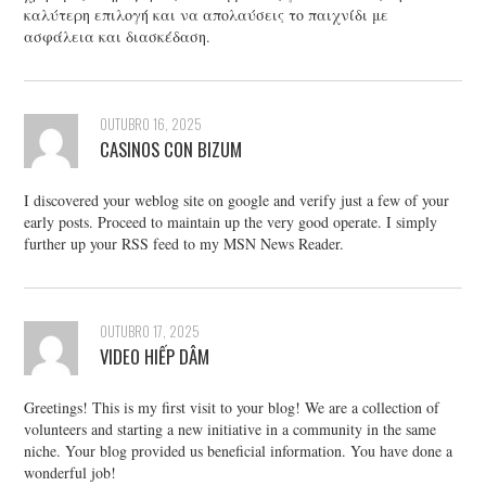
καλύτερη επιλογή και να απολαύσεις το παιχνίδι με
ασφάλεια και διασκέδαση.
OUTUBRO 16, 2025
CASINOS CON BIZUM
I discovered your weblog site on google and verify just a few of your
early posts. Proceed to maintain up the very good operate. I simply
further up your RSS feed to my MSN News Reader.
OUTUBRO 17, 2025
VIDEO HIẾP DÂM
Greetings! This is my first visit to your blog! We are a collection of
volunteers and starting a new initiative in a community in the same
niche. Your blog provided us beneficial information. You have done a
wonderful job!