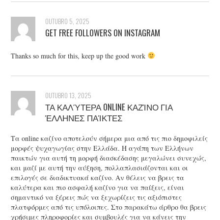
OUTUBRO 5, 2025
GET FREE FOLLOWERS ON INSTAGRAM
Thanks so much for this, keep up the good work
OUTUBRO 13, 2025
ΤΑ ΚΑΛΎΤΕΡΑ ONLINE ΚΑΖΊΝΟ ΓΙΑ
ΈΛΛΗΝΕΣ ΠΑΊΚΤΕΣ
Τα online καζίνο αποτελούν σήμερα μια από τις πιο δημοφιλείς
μορφές ψυχαγωγίας στην Ελλάδα. Η αγάπη των Ελλήνων
παικτών για αυτή τη μορφή διασκέδασης μεγαλώνει συνεχώς,
και μαζί με αυτή την αύξηση, πολλαπλασιάζονται και οι
επιλογές σε διαδικτυακά καζίνο. Αν θέλεις να βρεις τα
καλύτερα και πιο ασφαλή καζίνο για να παίξεις, είναι
σημαντικό να ξέρεις πώς να ξεχωρίζεις τις αξιόπιστες
πλατφόρμες από τις υπόλοιπες. Στο παρακάτω άρθρο θα βρεις
χρήσιμες πληροφορίες και συμβουλές για να κάνεις την