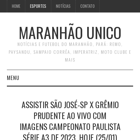
HOME
ESPORTES
NOTÍCIAS
CONTATO
MARANHÃO UNICO
NOTÍCIAS E FUTEBOL DO MARANHÃO, PARÁ: REMO,
PAYSANDU, SAMPAIO CORRÊA, IMPERATRIZ, MOTO CLUBE E
MAIS
MENU
INÍCIO
ASSISTIR SÃO JOSÉ-SP X GRÊMIO
CONTATO
PRUDENTE AO VIVO COM
IMAGENS CAMPEONATO PAULISTA
SÉRIE A3 DE 2023, HOJE (25/01)