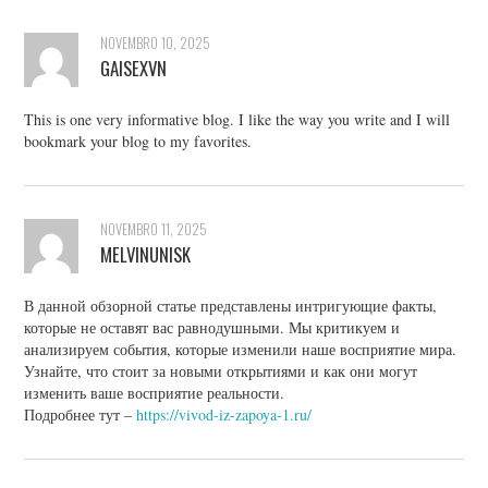
NOVEMBRO 10, 2025
GAISEXVN
This is one very informative blog. I like the way you write and I will
bookmark your blog to my favorites.
NOVEMBRO 11, 2025
MELVINUNISK
В данной обзорной статье представлены интригующие факты,
которые не оставят вас равнодушными. Мы критикуем и
анализируем события, которые изменили наше восприятие мира.
Узнайте, что стоит за новыми открытиями и как они могут
изменить ваше восприятие реальности.
Подробнее тут –
https://vivod-iz-zapoya-1.ru/