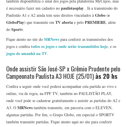
também disponibiliza o sinal dos jogos pela plataforma MyCujoo, mas
paulistaoplay
é necessário fazer um cadastro no
. Já a transmissão do
Globo
e
Paulistão A1 e A2 ainda tem seus direitos vinculados à
(
GloboPlay
TV aberta
PREMIERE
) que transmite em
e pelo
, além
Sportv
do
.
MRNews
Fique atento no site do
para conferir as transmissões dos
todos os jogos e onde serão transmitidos hoje
jogos e confira
, e os
jogos de amanhã na TV
.
Onde assistir São José-SP x Grêmio Prudente pelo
Campeonato Paulista A3 HOJE (25/01)
às 20 hs
Confira a seguir onde você poderá acompanhar esta partida ao vivo e
online, via de regra, na FPF TV, também no PAULISTÃO PLAY,
onde você pode se cadastrar gratuitamente e assistir as partidas do A2 e
MRNews
A3. O
também transmite, em parceria com o ELEVEN,
algumas partidas. Por fim, o Grupo Globo, em especial o SPORTV
também transmite partidas. Fique atento aqui no site para conferir