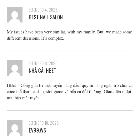
SETEMBRO 4, 2025
BEST NAIL SALON
My issues have been very similar, with my family. But, we made some
different decisions. It’s complex.
SETEMBRO 8, 2025
NHÀ CÁI HBET
HBet – Cổng giải trí trực tuyến hàng đầu, quy tụ hàng ngàn trò chơi cá
cược thể thao, casino, slot game và bắn cá đổi thưởng. Giao diện mượt
mà, bảo mật tuyệt …
SETEMBRO 10, 2025
EV99.WS