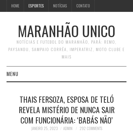
HOME
ESPORTES
NOTÍCIAS
CONTATO
MARANHÃO UNICO
NOTÍCIAS E FUTEBOL DO MARANHÃO, PARÁ: REMO,
PAYSANDU, SAMPAIO CORRÊA, IMPERATRIZ, MOTO CLUBE E
MAIS
MENU
INÍCIO
THAIS FERSOZA, ESPOSA DE TELÓ
CONTATO
REVELA MISTÉRIO DE NUNCA SAIR
COM FUNCIONÁRIA: ‘BABÁS NÃO’
JANEIRO 25, 2023
ADMIN
292 COMMENTS