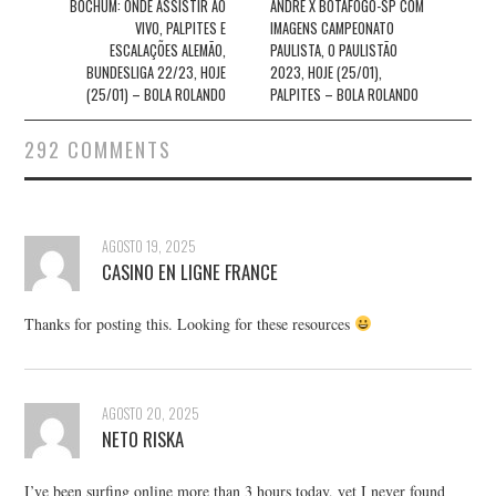
BOCHUM: ONDE ASSISTIR AO
ANDRÉ X BOTAFOGO-SP COM
VIVO, PALPITES E
IMAGENS CAMPEONATO
ESCALAÇÕES ALEMÃO,
PAULISTA, O PAULISTÃO
BUNDESLIGA 22/23, HOJE
2023, HOJE (25/01),
(25/01) – BOLA ROLANDO
PALPITES – BOLA ROLANDO
292 COMMENTS
AGOSTO 19, 2025
CASINO EN LIGNE FRANCE
Thanks for posting this. Looking for these resources
AGOSTO 20, 2025
NETO RISKA
I’ve been surfing online more than 3 hours today, yet I never found