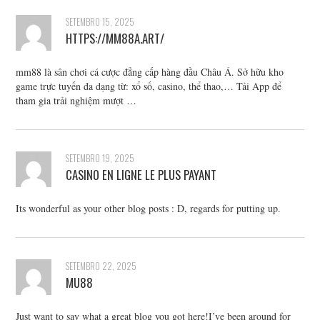
SETEMBRO 15, 2025
HTTPS://MM88A.ART/
mm88 là sân chơi cá cược đẳng cấp hàng đầu Châu Á. Sở hữu kho
game trực tuyến đa dạng từ: xổ số, casino, thể thao,… Tải App để
tham gia trải nghiệm mượt …
SETEMBRO 19, 2025
CASINO EN LIGNE LE PLUS PAYANT
Its wonderful as your other blog posts : D, regards for putting up.
SETEMBRO 22, 2025
MU88
Just want to say what a great blog you got here!I’ve been around for