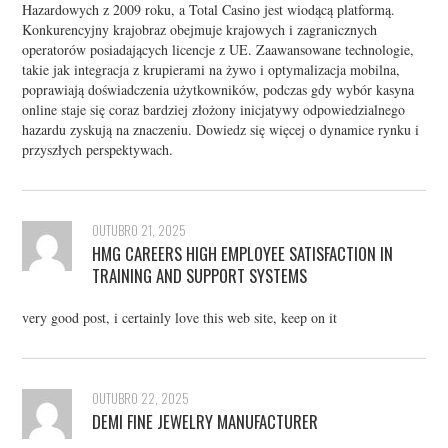
Hazardowych z 2009 roku, a Total Casino jest wiodącą platformą.
Konkurencyjny krajobraz obejmuje krajowych i zagranicznych
operatorów posiadających licencje z UE. Zaawansowane technologie,
takie jak integracja z krupierami na żywo i optymalizacja mobilna,
poprawiają doświadczenia użytkowników, podczas gdy wybór kasyna
online staje się coraz bardziej złożony inicjatywy odpowiedzialnego
hazardu zyskują na znaczeniu. Dowiedz się więcej o dynamice rynku i
przyszłych perspektywach.
OUTUBRO 21, 2025
HMG CAREERS HIGH EMPLOYEE SATISFACTION IN
TRAINING AND SUPPORT SYSTEMS
very good post, i certainly love this web site, keep on it
OUTUBRO 22, 2025
DEMI FINE JEWELRY MANUFACTURER