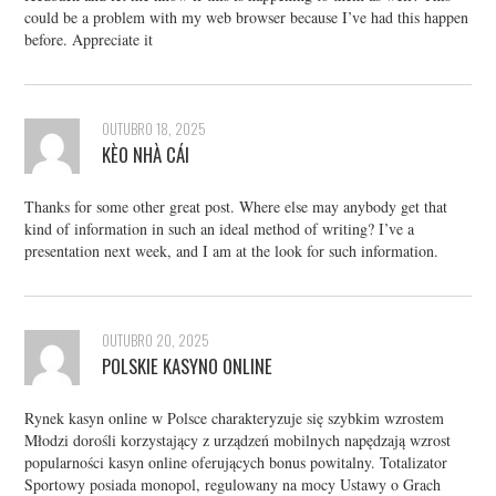
could be a problem with my web browser because I’ve had this happen
before. Appreciate it
OUTUBRO 18, 2025
KÈO NHÀ CÁI
Thanks for some other great post. Where else may anybody get that
kind of information in such an ideal method of writing? I’ve a
presentation next week, and I am at the look for such information.
OUTUBRO 20, 2025
POLSKIE KASYNO ONLINE
Rynek kasyn online w Polsce charakteryzuje się szybkim wzrostem
Młodzi dorośli korzystający z urządzeń mobilnych napędzają wzrost
popularności kasyn online oferujących bonus powitalny. Totalizator
Sportowy posiada monopol, regulowany na mocy Ustawy o Grach