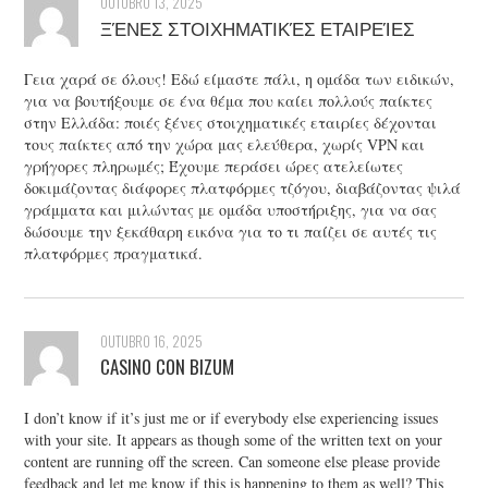
OUTUBRO 13, 2025
ΞΈΝΕΣ ΣΤΟΙΧΗΜΑΤΙΚΈΣ ΕΤΑΙΡΕΊΕΣ
Γεια χαρά σε όλους! Εδώ είμαστε πάλι, η ομάδα των ειδικών,
για να βουτήξουμε σε ένα θέμα που καίει πολλούς παίκτες
στην Ελλάδα: ποιές ξένες στοιχηματικές εταιρίες δέχονται
τους παίκτες από την χώρα μας ελεύθερα, χωρίς VPN και
γρήγορες πληρωμές; Έχουμε περάσει ώρες ατελείωτες
δοκιμάζοντας διάφορες πλατφόρμες τζόγου, διαβάζοντας ψιλά
γράμματα και μιλώντας με ομάδα υποστήριξης, για να σας
δώσουμε την ξεκάθαρη εικόνα για το τι παίζει σε αυτές τις
πλατφόρμες πραγματικά.
OUTUBRO 16, 2025
CASINO CON BIZUM
I don’t know if it’s just me or if everybody else experiencing issues
with your site. It appears as though some of the written text on your
content are running off the screen. Can someone else please provide
feedback and let me know if this is happening to them as well? This