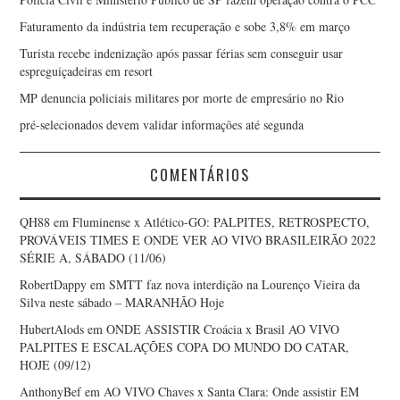
Faturamento da indústria tem recuperação e sobe 3,8% em março
Turista recebe indenização após passar férias sem conseguir usar
espreguiçadeiras em resort
MP denuncia policiais militares por morte de empresário no Rio
pré-selecionados devem validar informações até segunda
COMENTÁRIOS
QH88
em
Fluminense x Atlético-GO: PALPITES, RETROSPECTO,
PROVÁVEIS TIMES E ONDE VER AO VIVO BRASILEIRÃO 2022
SÉRIE A, SÁBADO (11/06)
RobertDappy
em
SMTT faz nova interdição na Lourenço Vieira da
Silva neste sábado – MARANHÃO Hoje
HubertAlods
em
ONDE ASSISTIR Croácia x Brasil AO VIVO
PALPITES E ESCALAÇÕES COPA DO MUNDO DO CATAR,
HOJE (09/12)
AnthonyBef
em
AO VIVO Chaves x Santa Clara: Onde assistir EM