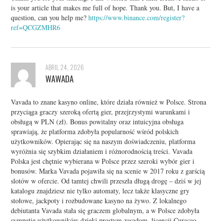
is your article that makes me full of hope. Thank you. But, I have a
question, can you help me?
https://www.binance.com/register?
ref=QCGZMHR6
ABRIL 24, 2026
WAWADA
Vavada to znane kasyno online, które działa również w Polsce. Strona
przyciąga graczy szeroką ofertą gier, przejrzystymi warunkami i
obsługą w PLN (zł). Bonus powitalny oraz intuicyjna obsługa
sprawiają, że platforma zdobyła popularność wśród polskich
użytkowników. Opierając się na naszym doświadczeniu, platforma
wyróżnia się szybkim działaniem i różnorodnością treści. Vavada
Polska jest chętnie wybierana w Polsce przez szeroki wybór gier i
bonusów. Marka Vavada pojawiła się na scenie w 2017 roku z garścią
slotów w ofercie. Od tamtej chwili przeszła długą drogę – dziś w jej
katalogu znajdziesz nie tylko automaty, lecz także klasyczne gry
stołowe, jackpoty i rozbudowane kasyno na żywo. Z lokalnego
debiutanta Vavada stała się graczem globalnym, a w Polsce zdobyła
sympatię użytkowników dzięki prostym zasadom, licencji Curaçao