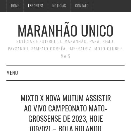
HOME
ESPORTES
NOTÍCIAS
CONTATO
MARANHÃO UNICO
NOTÍCIAS E FUTEBOL DO MARANHÃO, PARÁ: REMO,
PAYSANDU, SAMPAIO CORRÊA, IMPERATRIZ, MOTO CLUBE E
MAIS
MENU
INÍCIO
MIXTO X NOVA MUTUM ASSISTIR
CONTATO
AO VIVO CAMPEONATO MATO-
GROSSENSE DE 2023, HOJE
(09/02) – BOLA ROLANDO