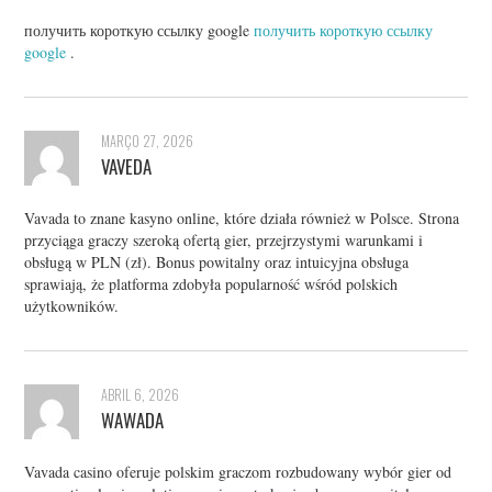
получить короткую ссылку google
получить короткую ссылку
google
.
MARÇO 27, 2026
VAVEDA
Vavada to znane kasyno online, które działa również w Polsce. Strona
przyciąga graczy szeroką ofertą gier, przejrzystymi warunkami i
obsługą w PLN (zł). Bonus powitalny oraz intuicyjna obsługa
sprawiają, że platforma zdobyła popularność wśród polskich
użytkowników.
ABRIL 6, 2026
WAWADA
Vavada casino oferuje polskim graczom rozbudowany wybór gier od