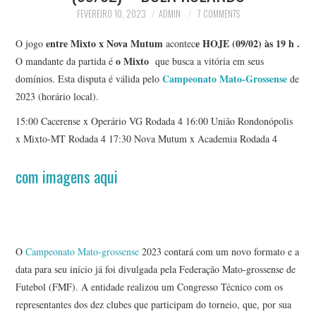
FEVEREIRO 10, 2023
ADMIN
7 COMMENTS
entre Mixto x Nova Mutum
e HOJE (09/02) às 19 h .
O jogo
acontec
o
Mixto
O mandante da partida é
que busca a vitória em seus
Campeonato Mato-Grossense
domínios. Esta disputa é válida pelo
de
2023 (horário local).
15:00 Cacerense x Operário VG Rodada 4 16:00 União Rondonópolis
x Mixto-MT Rodada 4 17:30 Nova Mutum x Academia Rodada 4
com imagens aqui
O
Campeonato Mato-grossense
2023 contará com um novo formato e a
data para seu início já foi divulgada pela Federação Mato-grossense de
Futebol (FMF). A entidade realizou um Congresso Técnico com os
representantes dos dez clubes que participam do torneio, que, por sua