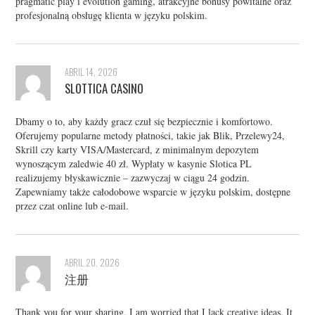
pragmatic play i evolution gaming, atrakcyjne bonusy powitalne oraz
profesjonalną obsługę klienta w języku polskim.
ABRIL 14, 2026
SLOTTICA CASINO
Dbamy o to, aby każdy gracz czuł się bezpiecznie i komfortowo.
Oferujemy popularne metody płatności, takie jak Blik, Przelewy24,
Skrill czy karty VISA/Mastercard, z minimalnym depozytem
wynoszącym zaledwie 40 zł. Wypłaty w kasynie Slotica PL
realizujemy błyskawicznie – zazwyczaj w ciągu 24 godzin.
Zapewniamy także całodobowe wsparcie w języku polskim, dostępne
przez czat online lub e-mail.
ABRIL 20, 2026
注册
Thank you for your sharing. I am worried that I lack creative ideas. It