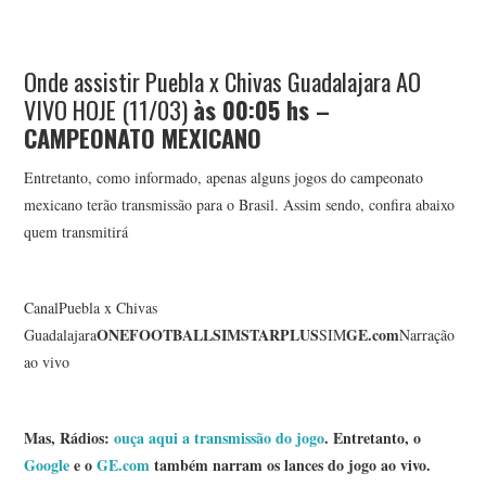
Onde assistir Puebla x Chivas Guadalajara AO
VIVO HOJE (11/03)
às 00:05
hs –
CAMPEONATO MEXICANO
Entretanto, como informado, apenas alguns jogos do campeonato
mexicano terão transmissão para o Brasil. Assim sendo, confira abaixo
quem transmitirá
CanalPuebla x Chivas
ONEFOOTBALL
SIM
STARPLUS
GE.com
Guadalajara
SIM
Narração
ao vivo
Mas, Rádios:
ouça aqui a transmissão do jogo
. Entretanto, o
Google
e o
GE.com
também narram os lances do jogo ao vivo.