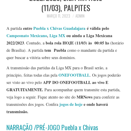
(11/03), PALPITES
MARÇO 11, 2023
ADMIN
entre
Puebla x Chivas Guadalajara
é válida pelo
A partida
Campeonato Mexicano
,
Liga MX
ou ainda a Liga Mexicana
2022/2023
bola rola HOJE (11/03)
às 00:05 hs
. Contudo, a
(horário
tem Puebla
de Brasília). A partida
como o mandante da partida e
quer buscar a vitória sobre seus domínios.
A transmissão das partidas da Liga MX para o Brasil serão, a
ONEFOOTBALL
princípio, feitas todas elas pela
. Os jogos poderão
APP DO ONEFOOTBALL ao vivo E
ser visto ao vivo pelo
GRATUITAMENTE.
Para acompanhar quem transmite esta partida,
MRNews
veja logo a seguir. Fique atento no site do
para conferir as
jogos de hoje
e onde haverá
transmissões dos jogos. Confira
transmissão.
NARRAÇÃO /PRÉ-JOGO Puebla x Chivas