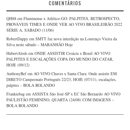
COMENTÁRIOS
QH88
em
Fluminense x Atlético-GO: PALPITES, RETROSPECTO,
PROVÁVEIS TIMES E ONDE VER AO VIVO BRASILEIRÃO 2022
SÉRIE A, SÁBADO (11/06)
RobertDappy
em
SMTT faz nova interdição na Lourenço Vieira da
Silva neste sábado – MARANHÃO Hoje
HubertAlods
em
ONDE ASSISTIR Croácia x Brasil AO VIVO
PALPITES E ESCALAÇÕES COPA DO MUNDO DO CATAR,
HOJE (09/12)
AnthonyBef
em
AO VIVO Chaves x Santa Clara: Onde assistir EM
DIRETO Campeonato Português 22/23, HOJE (07/11), escalações,
palpites – BOLA ROLANDO
Frankiebag
em
ASSISTA São José-SP x EC São Bernardo AO VIVO
PAULISTÃO FEMININO, QUARTA (24/08) COM IMAGENS –
BOLA ROLANDO