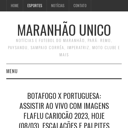
HOME
ESPORTES
NOTÍCIAS
CONTATO
MARANHÃO UNICO
NOTÍCIAS E FUTEBOL DO MARANHÃO, PARÁ: REMO,
PAYSANDU, SAMPAIO CORRÊA, IMPERATRIZ, MOTO CLUBE E
MAIS
MENU
INÍCIO
BOTAFOGO X PORTUGUESA:
CONTATO
ASSISTIR AO VIVO COM IMAGENS
FLAFLU CARIOCÃO 2023, HOJE
(08/03), ESCALAÇÕES E PALPITES