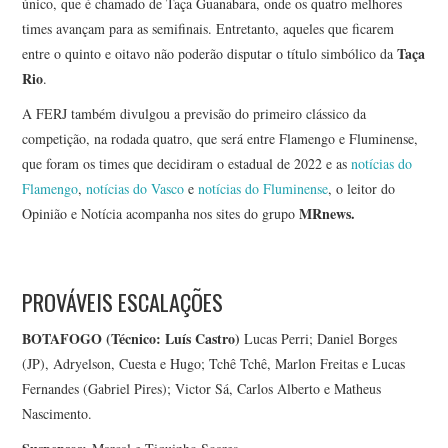
único, que é chamado de Taça Guanabara, onde os quatro melhores
times avançam para as semifinais. Entretanto, aqueles que ficarem
Taça
entre o quinto e oitavo não poderão disputar o título simbólico da
Rio
.
A FERJ também divulgou a previsão do primeiro clássico da
competição, na rodada quatro, que será entre Flamengo e Fluminense,
que foram os times que decidiram o estadual de 2022 e as
notícias do
Flamengo
,
notícias do Vasco
e
notícias do Fluminense
, o leitor do
MRnews.
Opinião e Notícia acompanha nos sites do grupo
PROVÁVEIS ESCALAÇÕES
BOTAFOGO (Técnico: Luís Castro)
Lucas Perri; Daniel Borges
(JP), Adryelson, Cuesta e Hugo; Tchê Tchê, Marlon Freitas e Lucas
Fernandes (Gabriel Pires); Victor Sá, Carlos Alberto e Matheus
Nascimento.