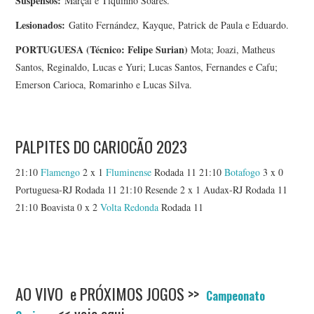
Suspensos:
Marçal e Tiquinho Soares.
Lesionados:
Gatito Fernández, Kayque, Patrick de Paula e Eduardo.
PORTUGUESA (Técnico: Felipe Surian)
Mota; Joazi, Matheus
Santos, Reginaldo, Lucas e Yuri; Lucas Santos, Fernandes e Cafu;
Emerson Carioca, Romarinho e Lucas Silva.
PALPITES DO CARIOCÃO 2023
21:10
Flamengo
2 x 1
Fluminense
Rodada 11 21:10
Botafogo
3 x 0
Portuguesa-RJ Rodada 11 21:10 Resende 2 x 1 Audax-RJ Rodada 11
21:10 Boavista 0 x 2
Volta Redonda
Rodada 11
AO VIVO e PRÓXIMOS JOGOS >>
Campeonato
<< veja aqui