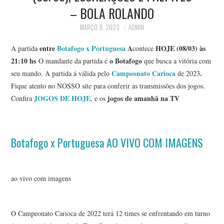
– BOLA ROLANDO
MARÇO 9, 2023
ADMIN
entre
Botafogo x Portuguesa
A
HOJE (08/03) às
A partida
contece
21:10 hs
o Botafogo
O mandante da partida é
que busca a vitória com
Campeonato Carioca
.
seu mando. A partida á válida pelo
de 2023
Fique atento no NOSSO site para conferir as transmissões dos jogos.
JOGOS DE HOJE
jogos de amanhã na TV
Confira
, e os
Botafogo x Portuguesa AO VIVO COM IMAGENS
ao vivo com imagens
O Campeonato Carioca de 2022 terá 12 times se enfrentando em turno