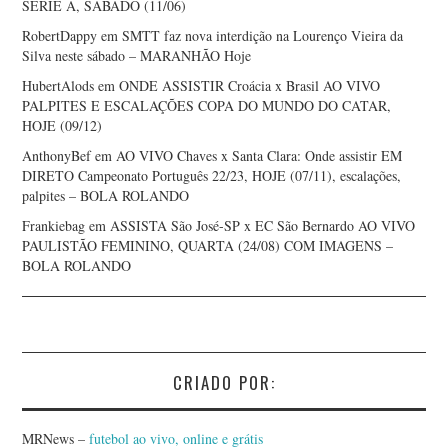
SÉRIE A, SÁBADO (11/06)
RobertDappy
em
SMTT faz nova interdição na Lourenço Vieira da
Silva neste sábado – MARANHÃO Hoje
HubertAlods
em
ONDE ASSISTIR Croácia x Brasil AO VIVO
PALPITES E ESCALAÇÕES COPA DO MUNDO DO CATAR,
HOJE (09/12)
AnthonyBef
em
AO VIVO Chaves x Santa Clara: Onde assistir EM
DIRETO Campeonato Português 22/23, HOJE (07/11), escalações,
palpites – BOLA ROLANDO
Frankiebag
em
ASSISTA São José-SP x EC São Bernardo AO VIVO
PAULISTÃO FEMININO, QUARTA (24/08) COM IMAGENS –
BOLA ROLANDO
CRIADO POR:
MRNews –
futebol ao vivo, online e grátis