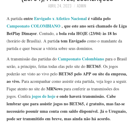
ABRIL 24, 2023
ADMIN
entre
Envigado x Atletico Nacional
é válida pelo
A partida
Campeonato COLOMBIANO
, que este ano será chamado de Liga
BetPlay Dimayor
bola rola HOJE (23/04) às 18 hs
. Contudo, a
a tem Envigado
(horário de Brasília). A partid
como o mandante da
partida e quer buscar a vitória sobre seus domínios.
Campeonato Colombiano
A transmissão das partidas do
para o Brasil
BET365
serão, a princípio, feitas todas elas pelo site do
. Os jogos
BET365
pelo APP ou site da empresa,
poderão ser visto ao vivo pelo
ao vivo.
Para acompanhar como assistir esta partida, veja logo a seguir.
MRNews
Fique atento no site do
para conferir as transmissões dos
jogos de hoje
e onde haverá transmissão.
Cabe
jogos. Confira
lembrar que para assistir jogos no BET365, é gratuito, mas faz-se
necessário possuir uma conta com saldo disponível. Já o Uruguaio,
pode ser transmitido em breve, mas ainda não há acordo.