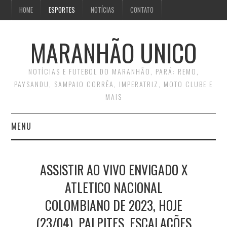
HOME
ESPORTES
NOTÍCIAS
CONTATO
MARANHÃO UNICO
NOTÍCIAS E FUTEBOL DO MARANHÃO, PARÁ: REMO,
PAYSANDU, SAMPAIO CORRÊA, IMPERATRIZ, MOTO CLUBE E
MAIS
MENU
INÍCIO
ASSISTIR AO VIVO ENVIGADO X
CONTATO
ATLETICO NACIONAL
COLOMBIANO DE 2023, HOJE
(23/04), PALPITES, ESCALAÇÕES