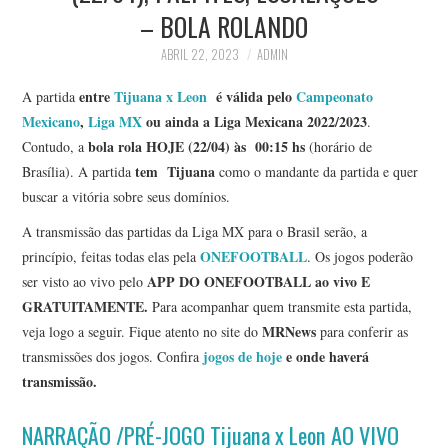
– BOLA ROLANDO
ABRIL 22, 2023
ADMIN
entre
Tijuana x Leon
é válida pelo
Campeonato
A partida
Mexicano
,
Liga MX
ou ainda a Liga Mexicana 2022/2023
.
bola rola HOJE (22/04)
às 00:15 hs
Contudo, a
(horário de
tem Tijuana
Brasília). A partida
como o mandante da partida e quer
buscar a vitória sobre seus domínios.
A transmissão das partidas da Liga MX para o Brasil serão, a
ONEFOOTBALL
princípio, feitas todas elas pela
. Os jogos poderão
APP DO ONEFOOTBALL ao vivo E
ser visto ao vivo pelo
GRATUITAMENTE.
Para acompanhar quem transmite esta partida,
MRNews
veja logo a seguir. Fique atento no site do
para conferir as
jogos de hoje
e onde haverá
transmissões dos jogos. Confira
transmissão.
NARRAÇÃO /PRÉ-JOGO Tijuana x Leon AO VIVO