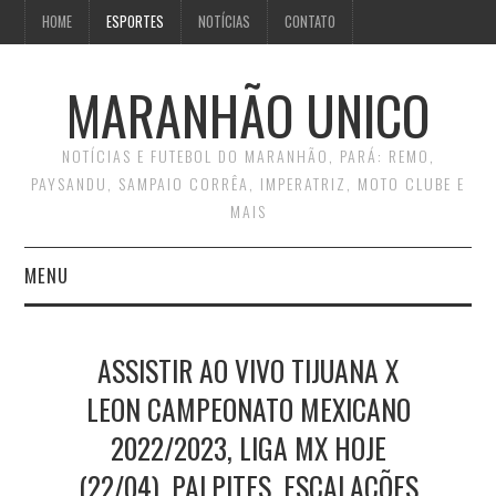
HOME
ESPORTES
NOTÍCIAS
CONTATO
MARANHÃO UNICO
NOTÍCIAS E FUTEBOL DO MARANHÃO, PARÁ: REMO,
PAYSANDU, SAMPAIO CORRÊA, IMPERATRIZ, MOTO CLUBE E
MAIS
MENU
INÍCIO
ASSISTIR AO VIVO TIJUANA X
CONTATO
LEON CAMPEONATO MEXICANO
2022/2023, LIGA MX HOJE
(22/04), PALPITES, ESCALAÇÕES