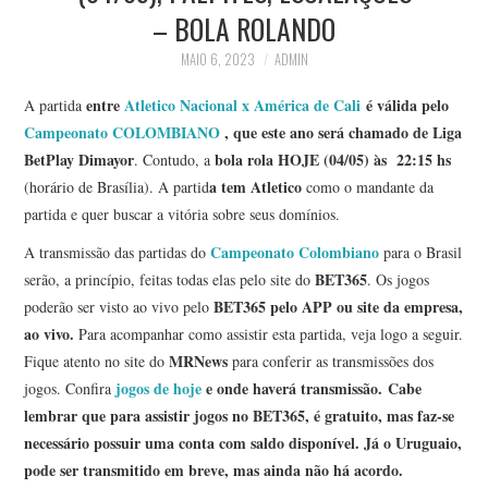
– BOLA ROLANDO
MAIO 6, 2023
ADMIN
entre
Atletico Nacional x América de Cali
é válida pelo
A partida
Campeonato COLOMBIANO
, que este ano será chamado de Liga
BetPlay Dimayor
bola rola HOJE (04/05) às 22:15 hs
. Contudo, a
a tem Atletico
(horário de Brasília). A partid
como o mandante da
partida e quer buscar a vitória sobre seus domínios.
Campeonato Colombiano
A transmissão das partidas do
para o Brasil
BET365
serão, a princípio, feitas todas elas pelo site do
. Os jogos
BET365
pelo APP ou site da empresa,
poderão ser visto ao vivo pelo
ao vivo.
Para acompanhar como assistir esta partida, veja logo a seguir.
MRNews
Fique atento no site do
para conferir as transmissões dos
jogos de hoje
e onde haverá transmissão.
Cabe
jogos. Confira
lembrar que para assistir jogos no BET365, é gratuito, mas faz-se
necessário possuir uma conta com saldo disponível. Já o Uruguaio,
pode ser transmitido em breve, mas ainda não há acordo.