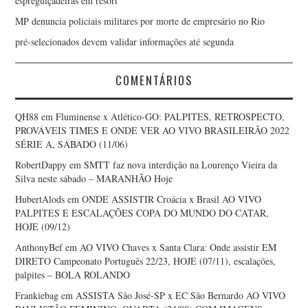
espreguiçadeiras em resort
MP denuncia policiais militares por morte de empresário no Rio
pré-selecionados devem validar informações até segunda
COMENTÁRIOS
QH88
em
Fluminense x Atlético-GO: PALPITES, RETROSPECTO,
PROVÁVEIS TIMES E ONDE VER AO VIVO BRASILEIRÃO 2022
SÉRIE A, SÁBADO (11/06)
RobertDappy
em
SMTT faz nova interdição na Lourenço Vieira da
Silva neste sábado – MARANHÃO Hoje
HubertAlods
em
ONDE ASSISTIR Croácia x Brasil AO VIVO
PALPITES E ESCALAÇÕES COPA DO MUNDO DO CATAR,
HOJE (09/12)
AnthonyBef
em
AO VIVO Chaves x Santa Clara: Onde assistir EM
DIRETO Campeonato Português 22/23, HOJE (07/11), escalações,
palpites – BOLA ROLANDO
Frankiebag
em
ASSISTA São José-SP x EC São Bernardo AO VIVO