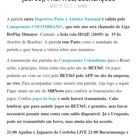
MAIO 21, 2023
ADMIN
entre
Deportivo Pasto x Atletico Nacional
é válida pelo
A partida
Campeonato COLOMBIANO
, que este ano será chamado de Liga
BetPlay Dimayor
bola rola HOJE (20/05) às 19 hs
. Contudo, a
a tem Pasto
(horário de Brasília). A partid
como o mandante da
partida e quer buscar a vitória sobre seus domínios.
Campeonato Colombiano
A transmissão das partidas do
para o Brasil
BET365
serão, a princípio, feitas todas elas pelo site do
. Os jogos
BET365
pelo APP ou site da empresa,
poderão ser visto ao vivo pelo
ao vivo.
Para acompanhar como assistir esta partida, veja logo a seguir.
MRNews
Fique atento no site do
para conferir as transmissões dos
jogos de hoje
e onde haverá transmissão.
Cabe
jogos. Confira
lembrar que para assistir jogos no BET365, é gratuito, mas faz-se
necessário possuir uma conta com saldo disponível. Já o Uruguaio,
pode ser transmitido em breve, mas ainda não há acordo.
21:00 Aguilas x Jaguares de Cordoba LIVE 21:00 Bucaramanga x