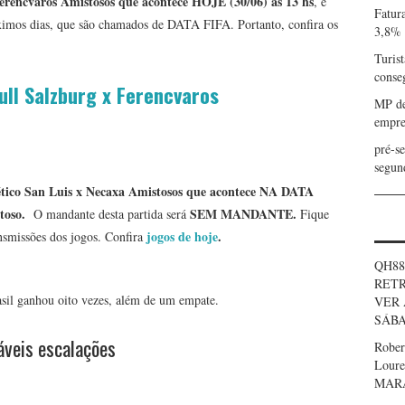
Ferencvaros Amistosos que acontece HOJE (30/06) às 13 hs
, é
Fatur
óximos dias, que são chamados de DATA FIFA. Portanto, confira os
3,8%
Turist
conse
ll Salzburg x Ferencvaros
MP de
empre
pré-s
segun
tico San Luis x Necaxa Amistosos que acontece NA DATA
toso
.
SEM MANDANTE
.
O mandante desta partida será
Fique
jogos de hoje
.
ansmissões dos jogos. Confira
QH88
RETR
asil ganhou oito vezes, além de um empate.
VER 
SÁBA
veis escalações
Robe
Loure
MAR