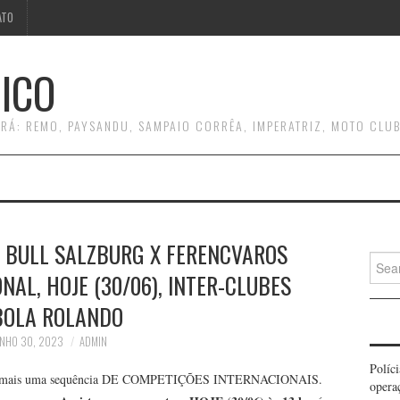
ATO
ICO
RÁ: REMO, PAYSANDU, SAMPAIO CORRÊA, IMPERATRIZ, MOTO CLUB
D BULL SALZBURG X FERENCVAROS
Searc
AL, HOJE (30/06), INTER-CLUBES
for:
BOLA ROLANDO
NHO 30, 2023
ADMIN
Políc
 para mais uma sequência DE COMPETIÇÕES INTERNACIONAIS.
opera