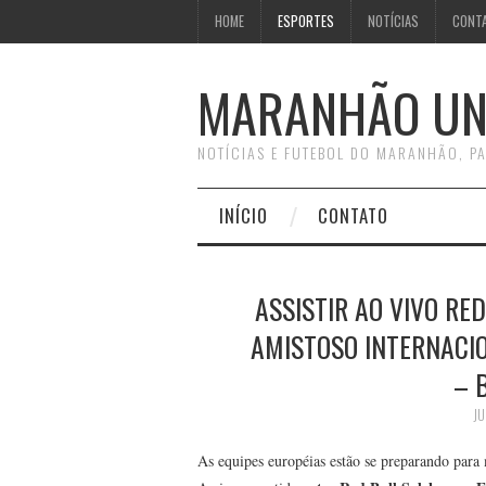
HOME
ESPORTES
NOTÍCIAS
CONT
MARANHÃO UN
NOTÍCIAS E FUTEBOL DO MARANHÃO, PA
INÍCIO
CONTATO
ASSISTIR AO VIVO RE
AMISTOSO INTERNACION
– 
JU
As equipes européias estão se preparando