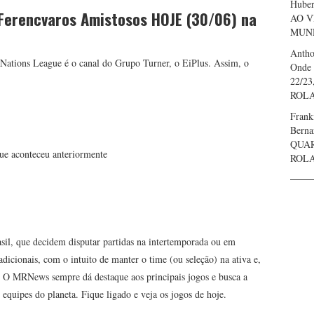
Huber
x Ferencvaros Amistosos HOJE (30/06)
na
AO V
MUND
Anth
a Nations League é o canal do Grupo Turner, o EiPlus. Assim, o
Onde 
22/23
ROL
Frank
Bern
QUAR
que aconteceu anteriormente
ROL
asil, que decidem disputar partidas na intertemporada ou em
icionais, com o intuito de manter o time (ou seleção) na ativa e,
. O MRNews sempre dá destaque aos principais jogos e busca a
s equipes do planeta. Fique ligado e veja os jogos de hoje.