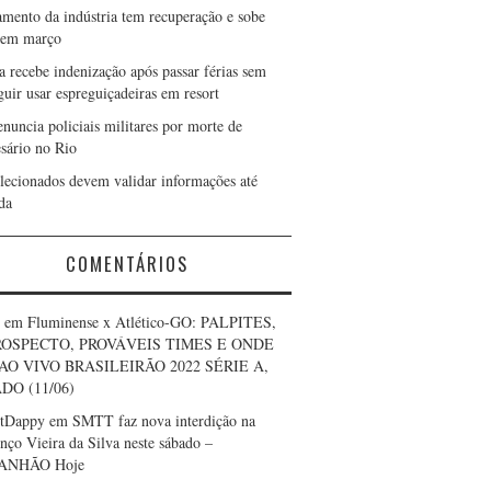
amento da indústria tem recuperação e sobe
 em março
a recebe indenização após passar férias sem
guir usar espreguiçadeiras em resort
nuncia policiais militares por morte de
sário no Rio
elecionados devem validar informações até
da
COMENTÁRIOS
em
Fluminense x Atlético-GO: PALPITES,
OSPECTO, PROVÁVEIS TIMES E ONDE
AO VIVO BRASILEIRÃO 2022 SÉRIE A,
DO (11/06)
rtDappy
em
SMTT faz nova interdição na
nço Vieira da Silva neste sábado –
ANHÃO Hoje