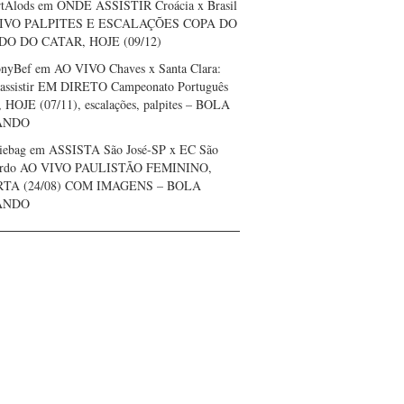
tAlods
em
ONDE ASSISTIR Croácia x Brasil
IVO PALPITES E ESCALAÇÕES COPA DO
O DO CATAR, HOJE (09/12)
onyBef
em
AO VIVO Chaves x Santa Clara:
assistir EM DIRETO Campeonato Português
, HOJE (07/11), escalações, palpites – BOLA
ANDO
iebag
em
ASSISTA São José-SP x EC São
ardo AO VIVO PAULISTÃO FEMININO,
TA (24/08) COM IMAGENS – BOLA
ANDO