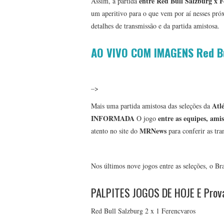
entre Red Bull Salzburg x 
Assim, a partida
um aperitivo para o que vem por aí nesses pr
detalhes de transmissão e da partida amistosa.
AO VIVO COM IMAGENS Red Bu
–>
Atlé
Mais uma partida amistosa das seleções da
INFORMADA
entre as equipes, amis
O jogo
MRNews
atento no site do
para conferir as tr
Nos últimos nove jogos entre as seleções, o Br
PALPITES JOGOS DE HOJE E Prová
Red Bull Salzburg 2 x 1 Ferencvaros