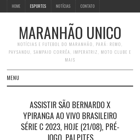
HOME
ESPORTES
NOTÍCIAS
CONTATO
MARANHÃO UNICO
NOTÍCIAS E FUTEBOL DO MARANHÃO, PARÁ: REMO,
PAYSANDU, SAMPAIO CORRÊA, IMPERATRIZ, MOTO CLUBE E
MAIS
MENU
INÍCIO
ASSISTIR SÃO BERNARDO X
CONTATO
YPIRANGA AO VIVO BRASILEIRO
SÉRIE C 2023, HOJE (21/08), PRÉ-
JOGO, PALPITES