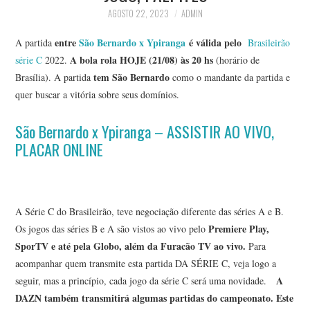
AGOSTO 22, 2023
ADMIN
entre
São Bernardo x Ypiranga
é válida pelo
A partida
Brasileirão
A bola rola HOJE (21/08) às 20 hs
série C
2022.
(horário de
tem São Bernardo
Brasília). A partida
como o mandante da partida e
quer buscar a vitória sobre seus domínios.
São Bernardo x Ypiranga – ASSISTIR AO VIVO,
PLACAR ONLINE
A Série C do Brasileirão, teve negociação diferente das séries A e B.
Premiere Play,
Os jogos das séries B e A são vistos ao vivo pelo
SporTV e até pela Globo, além da Furacão TV ao vivo.
Para
acompanhar quem transmite esta partida DA SÉRIE C, veja logo a
A
seguir, mas a princípio, cada jogo da série C será uma novidade.
DAZN também transmitirá algumas partidas do campeonato. Este