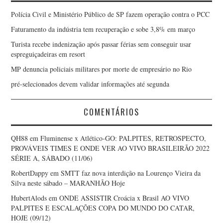
Polícia Civil e Ministério Público de SP fazem operação contra o PCC
Faturamento da indústria tem recuperação e sobe 3,8% em março
Turista recebe indenização após passar férias sem conseguir usar
espreguiçadeiras em resort
MP denuncia policiais militares por morte de empresário no Rio
pré-selecionados devem validar informações até segunda
COMENTÁRIOS
QH88
em
Fluminense x Atlético-GO: PALPITES, RETROSPECTO,
PROVÁVEIS TIMES E ONDE VER AO VIVO BRASILEIRÃO 2022
SÉRIE A, SÁBADO (11/06)
RobertDappy
em
SMTT faz nova interdição na Lourenço Vieira da
Silva neste sábado – MARANHÃO Hoje
HubertAlods
em
ONDE ASSISTIR Croácia x Brasil AO VIVO
PALPITES E ESCALAÇÕES COPA DO MUNDO DO CATAR,
HOJE (09/12)