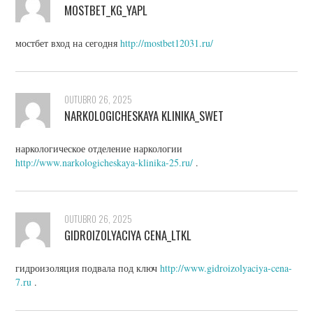
MOSTBET_KG_YAPL
мостбет вход на сегодня
http://mostbet12031.ru/
OUTUBRO 26, 2025
NARKOLOGICHESKAYA KLINIKA_SWET
наркологическое отделение наркологии
http://www.narkologicheskaya-klinika-25.ru/
.
OUTUBRO 26, 2025
GIDROIZOLYACIYA CENA_LTKL
гидроизоляция подвала под ключ
http://www.gidroizolyaciya-cena-
7.ru
.