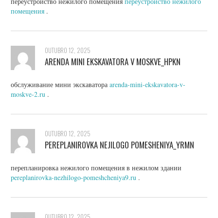
переустройство нежилого помещения
переустройство нежилого
помещения
.
OUTUBRO 12, 2025
ARENDA MINI EKSKAVATORA V MOSKVE_HPKN
обслуживание мини экскаватора
arenda-mini-ekskavatora-v-
moskve-2.ru
.
OUTUBRO 12, 2025
PEREPLANIROVKA NEJILOGO POMESHENIYA_YRMN
перепланировка нежилого помещения в нежилом здании
pereplanirovka-nezhilogo-pomeshcheniya9.ru
.
OUTUBRO 12, 2025