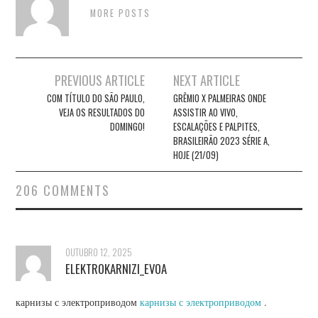
MORE POSTS
Post
PREVIOUS ARTICLE
NEXT ARTICLE
navigation
COM TÍTULO DO SÃO PAULO,
GRÊMIO X PALMEIRAS ONDE
VEJA OS RESULTADOS DO
ASSISTIR AO VIVO,
DOMINGO!
ESCALAÇÕES E PALPITES,
BRASILEIRÃO 2023 SÉRIE A,
HOJE (21/09)
206 COMMENTS
OUTUBRO 12, 2025
ELEKTROKARNIZI_EVOA
карнизы с электроприводом
карнизы с электроприводом
.