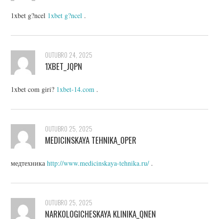
1xbet g?ncel
1xbet g?ncel
.
OUTUBRO 24, 2025
1XBET_JQPN
1xbet com giri?
1xbet-14.com
.
OUTUBRO 25, 2025
MEDICINSKAYA TEHNIKA_OPER
медтехника
http://www.medicinskaya-tehnika.ru/
.
OUTUBRO 25, 2025
NARKOLOGICHESKAYA KLINIKA_QNEN