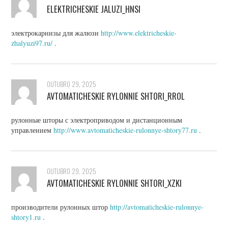
ELEKTRICHESKIE JALUZI_HNSI
электрокарнизы для жалюзи
http://www.elektricheskie-
zhalyuzi97.ru/
.
OUTUBRO 29, 2025
AVTOMATICHESKIE RYLONNIE SHTORI_RROL
рулонные шторы с электроприводом и дистанционным
управлением
http://www.avtomaticheskie-rulonnye-shtory77.ru
.
OUTUBRO 29, 2025
AVTOMATICHESKIE RYLONNIE SHTORI_XZKI
производители рулонных штор
http://avtomaticheskie-rulonnye-
shtory1.ru
.