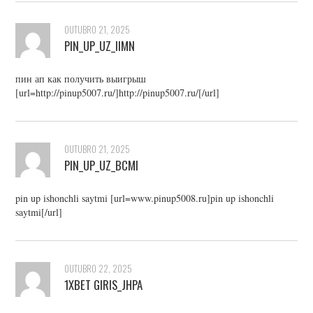
OUTUBRO 21, 2025
PIN_UP_UZ_IIMN
пин ап как получить выигрыш
[url=http://pinup5007.ru/]http://pinup5007.ru/[/url]
OUTUBRO 21, 2025
PIN_UP_UZ_BCMI
pin up ishonchli saytmi [url=www.pinup5008.ru]pin up ishonchli
saytmi[/url]
OUTUBRO 22, 2025
1XBET GIRIS_JHPA