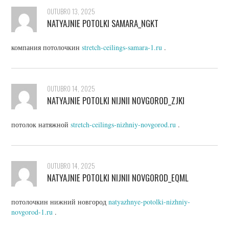
OUTUBRO 13, 2025
NATYAJNIE POTOLKI SAMARA_NGKT
компания потолочкин
stretch-ceilings-samara-1.ru
.
OUTUBRO 14, 2025
NATYAJNIE POTOLKI NIJNII NOVGOROD_ZJKI
потолок натяжной
stretch-ceilings-nizhniy-novgorod.ru
.
OUTUBRO 14, 2025
NATYAJNIE POTOLKI NIJNII NOVGOROD_EQML
потолочкин нижний новгород
natyazhnye-potolki-nizhniy-
novgorod-1.ru
.