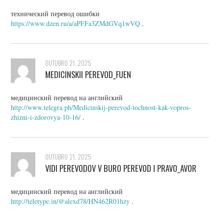
технический перевод ошибки
https://www.dzen.ru/a/aPFFa3ZMdGVq1wVQ
.
OUTUBRO 21, 2025
MEDICINSKII PEREVOD_FUEN
медицинский перевод на английский
http://www.telegra.ph/Medicinskij-perevod-tochnost-kak-vopros-
zhizni-i-zdorovya-10-16/
.
OUTUBRO 21, 2025
VIDI PEREVODOV V BURO PEREVOD I PRAVO_AVOR
медицинский перевод на английский
http://teletype.in/@alexd78/HN462R01hzy
.