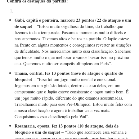
Confira os destaques da partida:
Gabi, capitã e ponteira, marcou 23 pontos (22 de ataque e um
de saque) –
“Estou muito orgulhosa do time, do trabalho que
fizemos toda a temporada. Passamos momentos muito difíceis e
nos superamos. Tivemos altos e baixos na partida. O Japão esteve
na frente em alguns momentos e conseguimos reverter as situações
de dificuldade. Nós merecíamos muito essa classificação. Sabemos
que temos muito o que melhorar e vamos buscar isso no próximo
ano. Queremos muito ser campeãs olímpicas em Paris”.
Thaisa, central, fez 13 pontos (nove de ataque e quatro de
bloqueio) –
“Esse foi um jogo muito mental e emocional.
Jogamos em um ginásio lotado, dentro da casa delas, em um
campeonato que o Japão esteve consistente e jogou muito bem. É
um jogo muito rápido, diferente do que estamos acostumadas.
Trabalhamos muito para esse Pré-Olímpico. Estou muito feliz com
a nossa classificação e agora é trabalhar cada vez mais.
Conquistamos essa classificação pela Wal”.
Rosamaria, oposta, fez 13 pontos (10 de ataque, dois de
bloqueio e um de saque) –
“Tudo que aconteceu essa semana e
nesse ano nos preparou para esse momento, mas tem horas que é