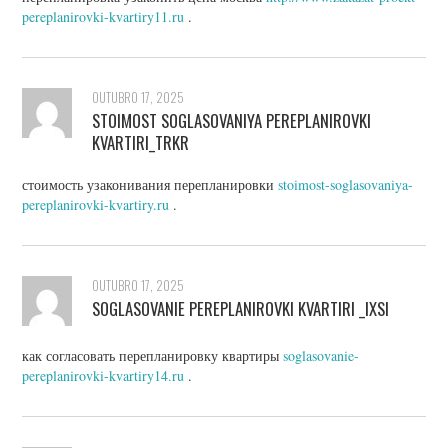
pereplanirovki-kvartiry11.ru
.
OUTUBRO 17, 2025
STOIMOST SOGLASOVANIYA PEREPLANIROVKI
KVARTIRI_TRKR
стоимость узаконивания перепланировки
stoimost-soglasovaniya-
pereplanirovki-kvartiry.ru
.
OUTUBRO 17, 2025
SOGLASOVANIE PEREPLANIROVKI KVARTIRI _IXSI
как согласовать перепланировку квартиры
soglasovanie-
pereplanirovki-kvartiry14.ru
.