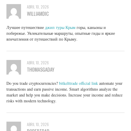
ABRIL 10, 2026
WILLIAMDIC
Лучшее путешествие
джип туры Крым
горы, каньоны и
побережье. Увлекательные маршруты, опытные гиды и яркие
впечатления от путешествий по Крыму.
ABRIL 10, 2026
THOMASGADAY
Do you trade cryptocurrencies?
bitkelttrade official link
automate your
transactions and earn passive income. Smart algorithms analyze the
market and help you make decisions. Increase your income and reduce
risks with modern technology.
ABRIL 10, 2026