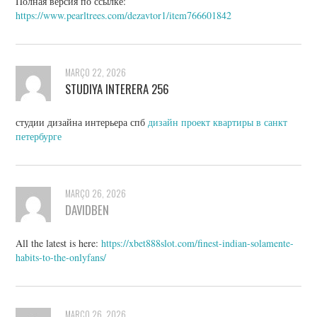
Полная версия по ссылке:
https://www.pearltrees.com/dezavtor1/item766601842
MARÇO 22, 2026
STUDIYA INTERERA 256
студии дизайна интерьера спб
дизайн проект квартиры в санкт
петербурге
MARÇO 26, 2026
DAVIDBEN
All the latest is here:
https://xbet888slot.com/finest-indian-solamente-
habits-to-the-onlyfans/
MARÇO 26, 2026