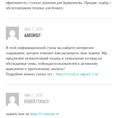
ефективність і сучасні рішення для будівництва. Продаж, підбір і
обслуговування техніки для бізнесу.
ABRIL 3, 2026
AARONSIT
В этой информационной статье вы найдете интересное
содержание, которое поможет вам расширить свои знания. Мы
предлагаем увлекательный подход и уникальные взгляды на
обсуждаемые темы, побуждая пользователей к активному
мышлению и критическому анализу!
Подробнее можно узнать тут –
https://vivod-iz-zapoya-2.ru/
ABRIL 3, 2026
ROBERTCRACY
скачать пин ап
https://v-sistemu.ru