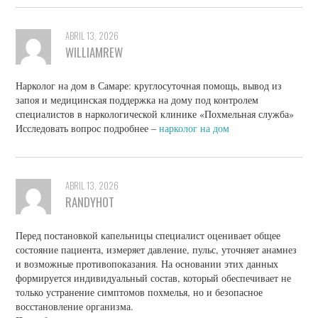
ABRIL 13, 2026
WILLIAMREW
Нарколог на дом в Самаре: круглосуточная помощь, вывод из
запоя и медицинская поддержка на дому под контролем
специалистов в наркологической клинике «Похмельная служба»
Исследовать вопрос подробнее –
нарколог на дом
ABRIL 13, 2026
RANDYHOT
Перед постановкой капельницы специалист оценивает общее
состояние пациента, измеряет давление, пульс, уточняет анамнез
и возможные противопоказания. На основании этих данных
формируется индивидуальный состав, который обеспечивает не
только устранение симптомов похмелья, но и безопасное
восстановление организма.