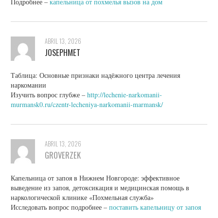
Подробнее –
капельница от похмелья вызов на дом
ABRIL 13, 2026
JOSEPHMET
Таблица: Основные признаки надёжного центра лечения
наркомании
Изучить вопрос глубже –
http://lechenie-narkomanii-
murmansk0.ru/czentr-lecheniya-narkomanii-marmansk/
ABRIL 13, 2026
GROVERZEK
Капельница от запоя в Нижнем Новгороде: эффективное
выведение из запоя, детоксикация и медицинская помощь в
наркологической клинике «Похмельная служба»
Исследовать вопрос подробнее –
поставить капельницу от запоя