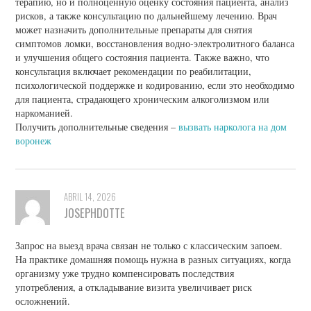
терапию, но и полноценную оценку состояния пациента, анализ
рисков, а также консультацию по дальнейшему лечению. Врач
может назначить дополнительные препараты для снятия
симптомов ломки, восстановления водно-электролитного баланса
и улучшения общего состояния пациента. Также важно, что
консультация включает рекомендации по реабилитации,
психологической поддержке и кодированию, если это необходимо
для пациента, страдающего хроническим алкоголизмом или
наркоманией.
Получить дополнительные сведения –
вызвать нарколога на дом
воронеж
ABRIL 14, 2026
JOSEPHDOTTE
Запрос на выезд врача связан не только с классическим запоем.
На практике домашняя помощь нужна в разных ситуациях, когда
организму уже трудно компенсировать последствия
употребления, а откладывание визита увеличивает риск
осложнений.