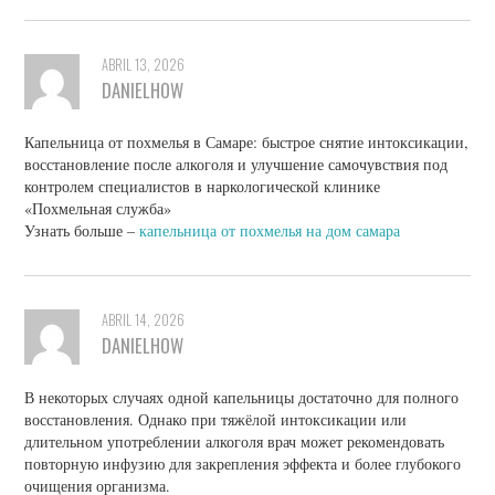
ABRIL 13, 2026
DANIELHOW
Капельница от похмелья в Самаре: быстрое снятие интоксикации,
восстановление после алкоголя и улучшение самочувствия под
контролем специалистов в наркологической клинике
«Похмельная служба»
Узнать больше –
капельница от похмелья на дом самара
ABRIL 14, 2026
DANIELHOW
В некоторых случаях одной капельницы достаточно для полного
восстановления. Однако при тяжёлой интоксикации или
длительном употреблении алкоголя врач может рекомендовать
повторную инфузию для закрепления эффекта и более глубокого
очищения организма.