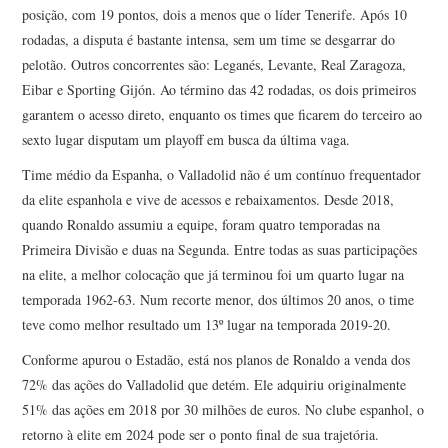
posição, com 19 pontos, dois a menos que o líder Tenerife. Após 10
rodadas, a disputa é bastante intensa, sem um time se desgarrar do
pelotão. Outros concorrentes são: Leganés, Levante, Real Zaragoza,
Eibar e Sporting Gijón. Ao término das 42 rodadas, os dois primeiros
garantem o acesso direto, enquanto os times que ficarem do terceiro ao
sexto lugar disputam um playoff em busca da última vaga.
Time médio da Espanha, o Valladolid não é um contínuo frequentador
da elite espanhola e vive de acessos e rebaixamentos. Desde 2018,
quando Ronaldo assumiu a equipe, foram quatro temporadas na
Primeira Divisão e duas na Segunda. Entre todas as suas participações
na elite, a melhor colocação que já terminou foi um quarto lugar na
temporada 1962-63. Num recorte menor, dos últimos 20 anos, o time
teve como melhor resultado um 13º lugar na temporada 2019-20.
Conforme apurou o Estadão, está nos planos de Ronaldo a venda dos
72% das ações do Valladolid que detém. Ele adquiriu originalmente
51% das ações em 2018 por 30 milhões de euros. No clube espanhol, o
retorno à elite em 2024 pode ser o ponto final de sua trajetória.