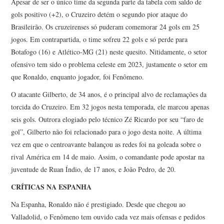
Apesar de ser o único time da segunda parte da tabela com saldo de
gols positivo (+2), o Cruzeiro detém o segundo pior ataque do
Brasileirão. Os cruzeirenses só puderam comemorar 24 gols em 25
jogos. Em contrapartida, o time sofreu 22 gols e só perde para
Botafogo (16) e Atlético-MG (21) neste quesito. Nitidamente, o setor
ofensivo tem sido o problema celeste em 2023, justamente o setor em
que Ronaldo, enquanto jogador, foi Fenômeno.
O atacante Gilberto, de 34 anos, é o principal alvo de reclamações da
torcida do Cruzeiro. Em 32 jogos nesta temporada, ele marcou apenas
seis gols. Outrora elogiado pelo técnico Zé Ricardo por seu “faro de
gol”, Gilberto não foi relacionado para o jogo desta noite. A última
vez em que o centroavante balançou as redes foi na goleada sobre o
rival América em 14 de maio. Assim, o comandante pode apostar na
juventude de Ruan Índio, de 17 anos, e João Pedro, de 20.
CRÍTICAS NA ESPANHA
Na Espanha, Ronaldo não é prestigiado. Desde que chegou ao
Valladolid, o Fenômeno tem ouvido cada vez mais ofensas e pedidos