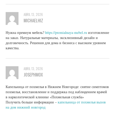
ABRIL 13, 2026
MICHAELHIZ
Нужна премиум мебель?
https://premialnaya-mebel.ru
изготовление
на заказ. Натуральные материалы, эксклюзивный дизайн и
долговечность. Решения для дома и бизнеса с высоким уровнем
качества.
ABRIL 13, 2026
JOSEPHMOX
Капельница от похмелья в Нижнем Новгороде: снятие симптомов
похмелья, восстановление и поддержка под наблюдением врачей
в наркологической клинике «Похмельная служба»
Получить больше информации –
капельница от похмелья вызов
на дом нижний новгород