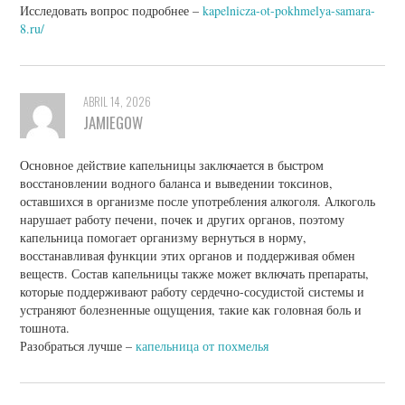
Исследовать вопрос подробнее –
kapelnicza-ot-pokhmelya-samara-
8.ru/
ABRIL 14, 2026
JAMIEGOW
Основное действие капельницы заключается в быстром
восстановлении водного баланса и выведении токсинов,
оставшихся в организме после употребления алкоголя. Алкоголь
нарушает работу печени, почек и других органов, поэтому
капельница помогает организму вернуться в норму,
восстанавливая функции этих органов и поддерживая обмен
веществ. Состав капельницы также может включать препараты,
которые поддерживают работу сердечно-сосудистой системы и
устраняют болезненные ощущения, такие как головная боль и
тошнота.
Разобраться лучше –
капельница от похмелья