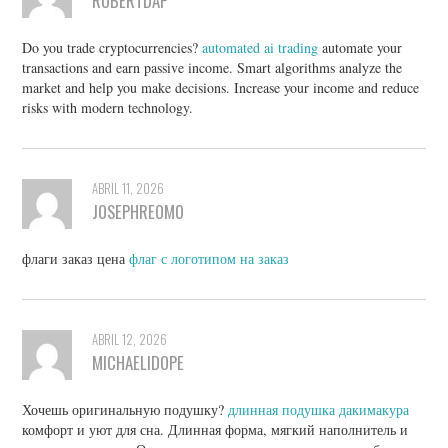
ROBERTDAP
Do you trade cryptocurrencies?
automated ai trading
automate your
transactions and earn passive income. Smart algorithms analyze the
market and help you make decisions. Increase your income and reduce
risks with modern technology.
ABRIL 11, 2026
JOSEPHREOMO
флаги заказ цена
флаг с логотипом на заказ
ABRIL 12, 2026
MICHAELIDOPE
Хочешь оригинальную подушку?
длинная подушка дакимакура
комфорт и уют для сна. Длинная форма, мягкий наполнитель и