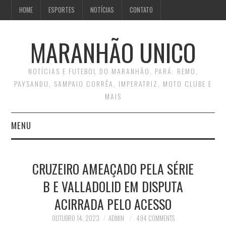
HOME
ESPORTES
NOTÍCIAS
CONTATO
MARANHÃO UNICO
NOTÍCIAS E FUTEBOL DO MARANHÃO, PARÁ: REMO,
PAYSANDU, SAMPAIO CORRÊA, IMPERATRIZ, MOTO CLUBE E
MAIS
MENU
INÍCIO
CRUZEIRO AMEAÇADO PELA SÉRIE
CONTATO
B E VALLADOLID EM DISPUTA
ACIRRADA PELO ACESSO
OUTUBRO 14, 2023
ADMIN
494 COMMENTS