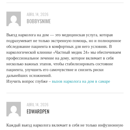
ABRIL 14, 2026
BOBBYSNIME
Выезд нарколога на дом — это медицинская услуга, которая
подразумевает не только экстренную помощь, но и полноценное
обследование пациента в комфортных для него условиях. В
наркологической клинике «Частный медик 24» мы обеспечиваем
профессиональное лечение на дому, которое включает в себя
несколько важных этапов, чтобы стабилизировать состояние
пациента, улучшить его самочувствие и снизить риски
дальнейших осложнений.
Изучить вопрос глубже –
вызов нарколога на дом в самаре
ABRIL 14, 2026
EDWARDPEN
Каждый выезд нарколога включает в себя не только инфузионную