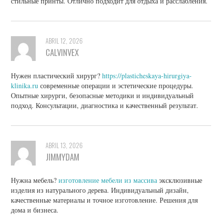
стильные принты. Отлично подходит для отдыха и расслабления.
ABRIL 12, 2026
CALVINVEX
Нужен пластический хирург?
https://plasticheskaya-hirurgiya-
klinika.ru
современные операции и эстетические процедуры.
Опытные хирурги, безопасные методики и индивидуальный
подход. Консультации, диагностика и качественный результат.
ABRIL 13, 2026
JIMMYDAM
Нужна мебель?
изготовление мебели из массива
эксклюзивные
изделия из натурального дерева. Индивидуальный дизайн,
качественные материалы и точное изготовление. Решения для
дома и бизнеса.