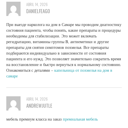
ABRIL 14, 2026
DANIELFEAGO
При выезде нарколога на дом в Самаре мы проводим диагностику
состояния пациента, чтобы понять, какие препараты и процедуры
необходимы для стабилизации. Это может включать
регидратацию, витамины группы B, антиеметики и другие
препараты для снятия симптомов похмелья. Все препараты
подбираются индивидуально в зависимости от состояния
пациента и его нужд. Это позволяет значительно сократить время
на восстановление и быстро вернуться к нормальному состоянию.
Ознакомиться с деталями –
капельница от похмелья на дом в
самаре
ABRIL 14, 2026
ANDREWJUTLE
мебель премиум класса на заказ
премиальная мебель