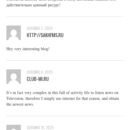
действительно ценный ресурс!
OUTUBRO 2, 2025
HTTP://SAKHFMS.RU
Hey very interesting blog!
OUTUBRO 6, 2025
CLUB-MI.RU
It’s in fact very complex in this full of activity life to listen news on
Television, therefore I simply use internet for that reason, and obtain
the newest news.
OUTUBRO 10, 2025