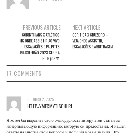
Post
PREVIOUS ARTICLE
NEXT ARTICLE
navigation
CORINTHIANS X ATLÉTICO-
CORITIBA X CRUZEIRO –
MG ONDE ASSISTIR AO VIVO,
VEJA ONDE ASSISTIR,
ESCALAÇÕES E PALPITES,
ESCALAÇÕES E ARBITRAGEM
BRASILEIRÃO 2023 SÉRIE A,
HOJE (09/11)
17 COMMENTS
OUTUBRO 2, 2025
HTTP://MFCMYTISCHI.RU
Я хотел бы выразить свою благодарность автору этой статьи за
исчерпывающую информацию, которую он предоставил. Я нашел
ответы на многие свои вопросы и получил новые знания. Это