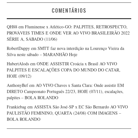
COMENTÁRIOS
QH88
em
Fluminense x Atlético-GO: PALPITES, RETROSPECTO,
PROVÁVEIS TIMES E ONDE VER AO VIVO BRASILEIRÃO 2022
SÉRIE A, SÁBADO (11/06)
RobertDappy
em
SMTT faz nova interdição na Lourenço Vieira da
Silva neste sábado – MARANHÃO Hoje
HubertAlods
em
ONDE ASSISTIR Croácia x Brasil AO VIVO
PALPITES E ESCALAÇÕES COPA DO MUNDO DO CATAR,
HOJE (09/12)
AnthonyBef
em
AO VIVO Chaves x Santa Clara: Onde assistir EM
DIRETO Campeonato Português 22/23, HOJE (07/11), escalações,
palpites – BOLA ROLANDO
Frankiebag
em
ASSISTA São José-SP x EC São Bernardo AO VIVO
PAULISTÃO FEMININO, QUARTA (24/08) COM IMAGENS –
BOLA ROLANDO