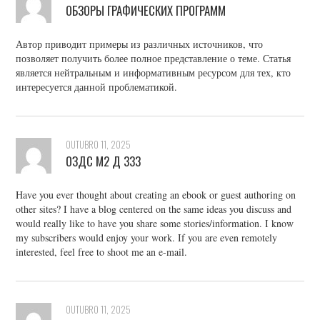
ОБЗОРЫ ГРАФИЧЕСКИХ ПРОГРАММ
Автор приводит примеры из различных источников, что
позволяет получить более полное представление о теме. Статья
является нейтральным и информативным ресурсом для тех, кто
интересуется данной проблематикой.
OUTUBRO 11, 2025
ОЗДС М2 Д 333
Have you ever thought about creating an ebook or guest authoring on
other sites? I have a blog centered on the same ideas you discuss and
would really like to have you share some stories/information. I know
my subscribers would enjoy your work. If you are even remotely
interested, feel free to shoot me an e-mail.
OUTUBRO 11, 2025