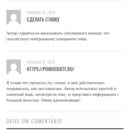
FEVEREIRO 18, 2026
СДЕЛАТЬ СТАВКУ
Автор старается не высказывать собственного мнения, что
способствует нейтральному освещению темы.
FEVEREIRO 19, 2026
HTTPS://POWERSUITE.RU/
Я только что прочитал эту статью, и мне действительно
понравилось, как она написана. Автор использовал простой и
понятный язык, несмотря на тему, и представил информацию с
большой ясностью. Очень вдохновляюще!
DEIXE UM COMENTÁRIO