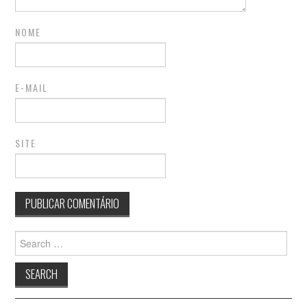
NOME
E-MAIL
SITE
Search
for: