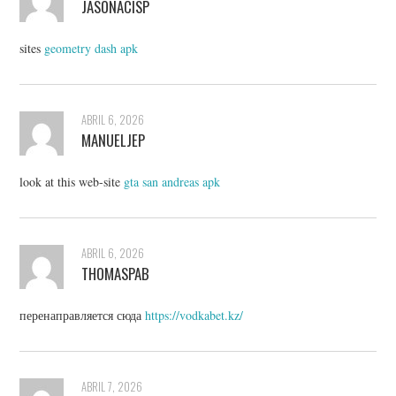
JASONACISP
sites
geometry dash apk
ABRIL 6, 2026
MANUELJEP
look at this web-site
gta san andreas apk
ABRIL 6, 2026
THOMASPAB
перенаправляется сюда
https://vodkabet.kz/
ABRIL 7, 2026