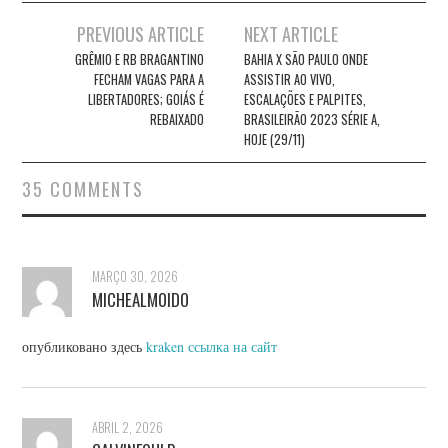
Post
PREVIOUS ARTICLE
NEXT ARTICLE
navigation
GRÊMIO E RB BRAGANTINO
BAHIA X SÃO PAULO ONDE
FECHAM VAGAS PARA A
ASSISTIR AO VIVO,
LIBERTADORES; GOIÁS É
ESCALAÇÕES E PALPITES,
REBAIXADO
BRASILEIRÃO 2023 SÉRIE A,
HOJE (29/11)
35 COMMENTS
MARÇO 30, 2026
MICHEALMOIDO
опубликовано здесь
kraken ссылка на сайт
ABRIL 2, 2026