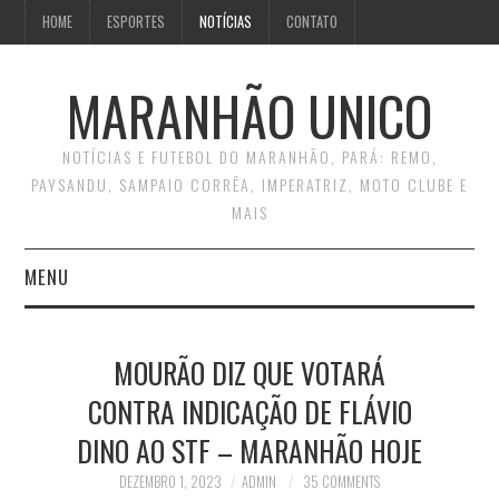
HOME
ESPORTES
NOTÍCIAS
CONTATO
MARANHÃO UNICO
NOTÍCIAS E FUTEBOL DO MARANHÃO, PARÁ: REMO,
PAYSANDU, SAMPAIO CORRÊA, IMPERATRIZ, MOTO CLUBE E
MAIS
MENU
INÍCIO
MOURÃO DIZ QUE VOTARÁ
CONTATO
CONTRA INDICAÇÃO DE FLÁVIO
DINO AO STF – MARANHÃO HOJE
DEZEMBRO 1, 2023
ADMIN
35 COMMENTS