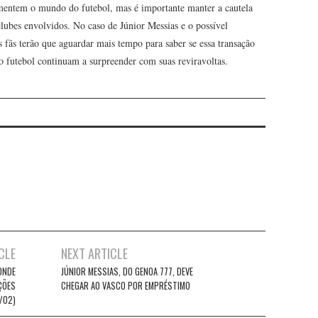
entem o mundo do futebol, mas é importante manter a cautela
clubes envolvidos. No caso de Júnior Messias e o possível
 fãs terão que aguardar mais tempo para saber se essa transação
o futebol continuam a surpreender com suas reviravoltas.
CLE
NEXT ARTICLE
ONDE
JÚNIOR MESSIAS, DO GENOA 777, DEVE
AÇÕES
CHEGAR AO VASCO POR EMPRÉSTIMO
/02)