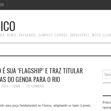
ATO
ICO
RÁ: REMO, PAYSANDU, SAMPAIO CORRÊA, IMPERATRIZ, MOTO CLUB
 É SUA ‘FLAGSHIP’ E TRAZ TITULAR
Searc
AS DO GENOA PARA O RIO
for:
, 2024
ADMIN
212 COMMENTS
Políc
 sido uma peça fundamental no Genoa, adaptando-se tanto à ponta
opera