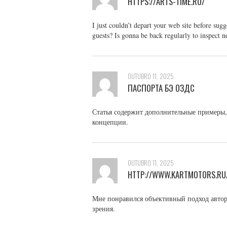
HTTPS://ARTS-TIME.RU/
I just couldn’t depart your web site before sugg
guests? Is gonna be back regularly to inspect n
OUTUBRO 11, 2025
ПАСПОРТА БЭ ОЗДС
Статья содержит дополнительные примеры
концепции.
OUTUBRO 11, 2025
HTTP://WWW.KARTMOTORS.RU
Мне понравился объективный подход автора
зрения.