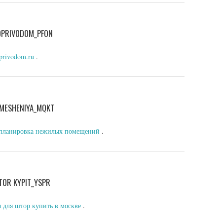
ROPRIVODOM_PFON
oprivodom.ru
.
OMESHENIYA_MQKT
планировка нежилых помещений
.
TOR KYPIT_YSPR
 для штор купить в москве
.