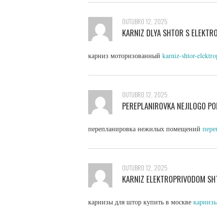
OUTUBRO 12, 2025
KARNIZ DLYA SHTOR S ELEKT
карниз моторизованный
karniz-shtor-elektr
OUTUBRO 12, 2025
PEREPLANIROVKA NEJILOGO P
перепланировка нежилых помещений
пере
OUTUBRO 12, 2025
KARNIZ ELEKTROPRIVODOM SH
карнизы для штор купить в москве
карнизы