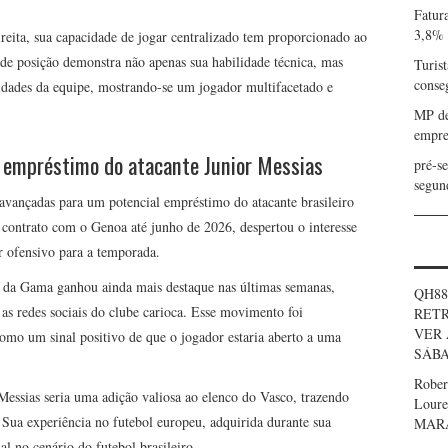
Fatur
3,8%
reita, sua capacidade de jogar centralizado tem proporcionado ao
de posição demonstra não apenas sua habilidade técnica, mas
Turist
conse
idades da equipe, mostrando-se um jogador multifacetado e
MP de
empre
 empréstimo do atacante Junior Messias
pré-s
segun
vançadas para um potencial empréstimo do atacante brasileiro
 contrato com o Genoa até junho de 2026, despertou o interesse
or ofensivo para a temporada.
o da Gama ganhou ainda mais destaque nas últimas semanas,
QH88
as redes sociais do clube carioca. Esse movimento foi
RETR
VER 
como um sinal positivo de que o jogador estaria aberto a uma
SÁBA
Robe
Messias seria uma adição valiosa ao elenco do Vasco, trazendo
Loure
. Sua experiência no futebol europeu, adquirida durante sua
MAR
l no cenário do futebol brasileiro.