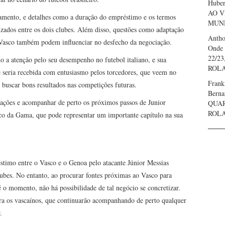
Huber
AO V
damento, e detalhes como a duração do empréstimo e os termos
MUND
lizados entre os dois clubes. Além disso, questões como adaptação
Anth
 Vasco também podem influenciar no desfecho da negociação.
Onde 
22/23
a atenção pelo seu desempenho no futebol italiano, e sua
ROL
 seria recebida com entusiasmo pelos torcedores, que veem no
Frank
 buscar bons resultados nas competições futuras.
Bern
ciações e acompanhar de perto os próximos passos de Junior
QUAR
ROL
sco da Gama, que pode representar um importante capítulo na sua
éstimo entre o Vasco e o Genoa pelo atacante Júnior Messias
lubes. No entanto, ao procurar fontes próximas ao Vasco para
é o momento, não há possibilidade de tal negócio se concretizar.
ra os vascaínos, que continuarão acompanhando de perto qualquer
.