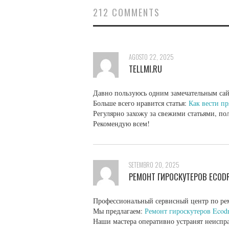
212 COMMENTS
AGOSTO 22, 2025
TELLMI.RU
Давно пользуюсь одним замечательным сай
Больше всего нравится статья:
Как вести п
Регулярно захожу за свежими статьями, п
Рекомендую всем!
SETEMBRO 20, 2025
РЕМОНТ ГИРОСКУТЕРОВ ECOD
Профессиональный сервисный центр по ре
Мы предлагаем:
Ремонт гироскутеров Ecodr
Наши мастера оперативно устранят неиспра