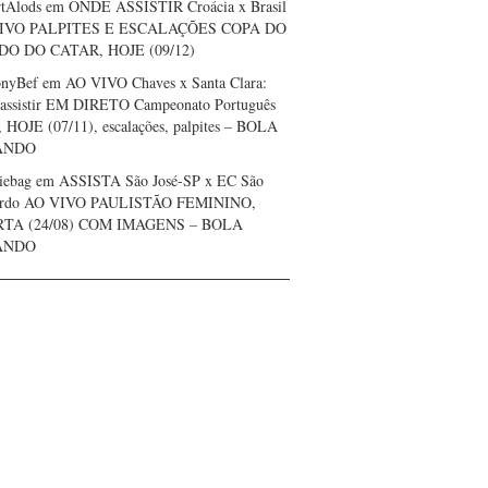
tAlods
em
ONDE ASSISTIR Croácia x Brasil
IVO PALPITES E ESCALAÇÕES COPA DO
O DO CATAR, HOJE (09/12)
onyBef
em
AO VIVO Chaves x Santa Clara:
assistir EM DIRETO Campeonato Português
, HOJE (07/11), escalações, palpites – BOLA
ANDO
iebag
em
ASSISTA São José-SP x EC São
ardo AO VIVO PAULISTÃO FEMININO,
TA (24/08) COM IMAGENS – BOLA
ANDO