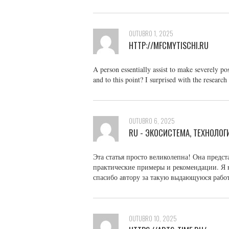
OUTUBRO 1, 2025
HTTP://MFCMYTISCHI.RU
A person essentially assist to make severely pos
and to this point? I surprised with the research
OUTUBRO 6, 2025
RU - ЭКОСИСТЕМА, ТЕХНОЛОГ
Эта статья просто великолепна! Она предс
практические примеры и рекомендации. Я 
спасибо автору за такую выдающуюся рабо
OUTUBRO 10, 2025