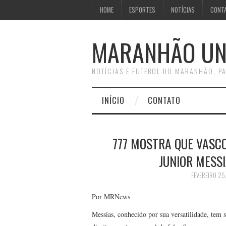
HOME
ESPORTES
NOTÍCIAS
CONT
MARANHÃO UN
NOTÍCIAS E FUTEBOL DO MARANHÃO, PA
INÍCIO
CONTATO
777 MOSTRA QUE VASCO
JUNIOR MESSI
FEVEREIRO 25
Por MRNews
Messias, conhecido por sua versatilidade, tem