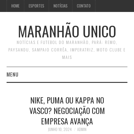
HOME
ESPORTES
NOTÍCIAS
CONTATO
MARANHÃO UNICO
NOTÍCIAS E FUTEBOL DO MARANHÃO, PARÁ: REMO,
PAYSANDU, SAMPAIO CORRÊA, IMPERATRIZ, MOTO CLUBE E
MAIS
MENU
INÍCIO
NIKE, PUMA OU KAPPA NO
CONTATO
VASCO? NEGOCIAÇÃO COM
EMPRESA AVANÇA
JUNHO 10, 2024
ADMIN