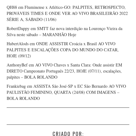
QH88
em
Fluminense x Atlético-GO: PALPITES, RETROSPECTO,
PROVÁVEIS TIMES E ONDE VER AO VIVO BRASILEIRÃO 2022
SÉRIE A, SÁBADO (11/06)
RobertDappy
em
SMTT faz nova interdição na Lourenço Vieira da
Silva neste sábado – MARANHÃO Hoje
HubertAlods
em
ONDE ASSISTIR Croácia x Brasil AO VIVO
PALPITES E ESCALAÇÕES COPA DO MUNDO DO CATAR,
HOJE (09/12)
AnthonyBef
em
AO VIVO Chaves x Santa Clara: Onde assistir EM
DIRETO Campeonato Português 22/23, HOJE (07/11), escalações,
palpites – BOLA ROLANDO
Frankiebag
em
ASSISTA São José-SP x EC São Bernardo AO VIVO
PAULISTÃO FEMININO, QUARTA (24/08) COM IMAGENS –
BOLA ROLANDO
CRIADO POR: