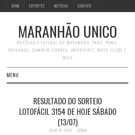
HOME
ESPORTES
NOTÍCIAS
CONTATO
MARANHÃO UNICO
NOTÍCIAS E FUTEBOL DO MARANHÃO, PARÁ: REMO,
PAYSANDU, SAMPAIO CORRÊA, IMPERATRIZ, MOTO CLUBE E
MAIS
MENU
INÍCIO
RESULTADO DO SORTEIO
CONTATO
LOTOFÁCIL 3154 DE HOJE SÁBADO
(13/07)
JULHO 14, 2024
ADMIN