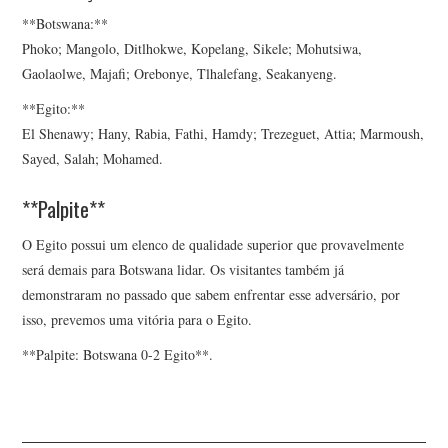
**Botswana:**
Phoko; Mangolo, Ditlhokwe, Kopelang, Sikele; Mohutsiwa,
Gaolaolwe, Majafi; Orebonye, Tlhalefang, Seakanyeng.
**Egito:**
El Shenawy; Hany, Rabia, Fathi, Hamdy; Trezeguet, Attia; Marmoush,
Sayed, Salah; Mohamed.
**Palpite**
O Egito possui um elenco de qualidade superior que provavelmente
será demais para Botswana lidar. Os visitantes também já
demonstraram no passado que sabem enfrentar esse adversário, por
isso, prevemos uma vitória para o Egito.
**Palpite: Botswana 0-2 Egito**.