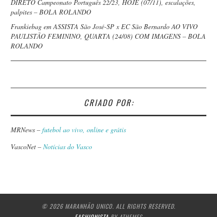
DIRETO Campeonato Português 22/23, HOJE (07/11), escalações,
palpites – BOLA ROLANDO
Frankiebag
em
ASSISTA São José-SP x EC São Bernardo AO VIVO
PAULISTÃO FEMININO, QUARTA (24/08) COM IMAGENS – BOLA
ROLANDO
CRIADO POR:
MRNews –
futebol ao vivo, online e grátis
VascoNet –
Notícias do Vasco
© 2026 MARANHÃO UNICO. ALL RIGHTS RESERVED.
FASHIONISTA
BY ATHEMES