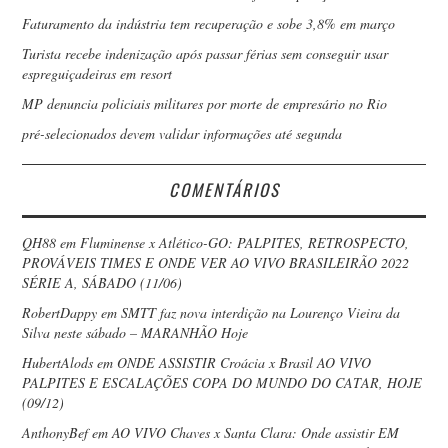
Faturamento da indústria tem recuperação e sobe 3,8% em março
Turista recebe indenização após passar férias sem conseguir usar
espreguiçadeiras em resort
MP denuncia policiais militares por morte de empresário no Rio
pré-selecionados devem validar informações até segunda
COMENTÁRIOS
QH88
em
Fluminense x Atlético-GO: PALPITES, RETROSPECTO,
PROVÁVEIS TIMES E ONDE VER AO VIVO BRASILEIRÃO 2022
SÉRIE A, SÁBADO (11/06)
RobertDappy
em
SMTT faz nova interdição na Lourenço Vieira da
Silva neste sábado – MARANHÃO Hoje
HubertAlods
em
ONDE ASSISTIR Croácia x Brasil AO VIVO
PALPITES E ESCALAÇÕES COPA DO MUNDO DO CATAR, HOJE
(09/12)
AnthonyBef
em
AO VIVO Chaves x Santa Clara: Onde assistir EM