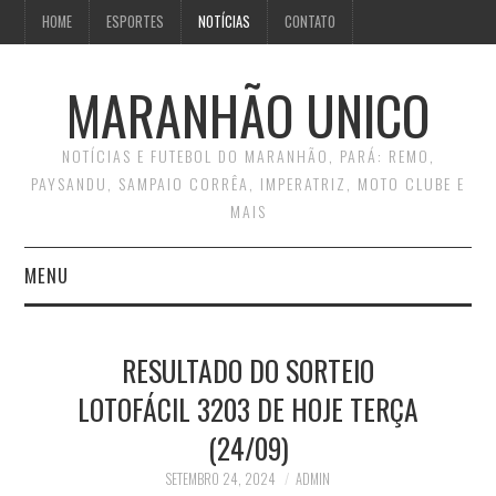
HOME
ESPORTES
NOTÍCIAS
CONTATO
MARANHÃO UNICO
NOTÍCIAS E FUTEBOL DO MARANHÃO, PARÁ: REMO,
PAYSANDU, SAMPAIO CORRÊA, IMPERATRIZ, MOTO CLUBE E
MAIS
MENU
INÍCIO
RESULTADO DO SORTEIO
CONTATO
LOTOFÁCIL 3203 DE HOJE TERÇA
(24/09)
SETEMBRO 24, 2024
ADMIN