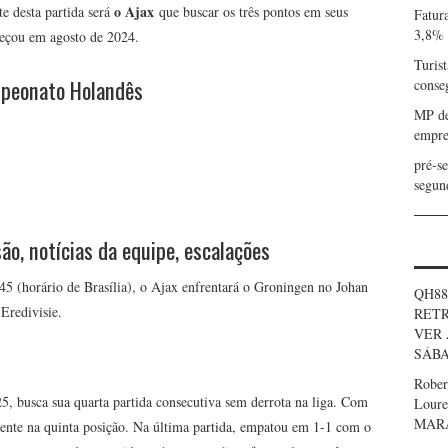
o Ajax
 desta partida será
que buscar os três pontos em seus
Fatur
3,8%
eçou em agosto de 2024.
Turist
ampeonato Holandês
conse
MP de
empre
pré-s
segun
ão, notícias da equipe, escalações
5 (horário de Brasília), o Ajax enfrentará o Groningen no Johan
QH88
Eredivisie.
RETR
VER 
SÁBA
Robe
 busca sua quarta partida consecutiva sem derrota na liga. Com
Loure
MAR
mente na quinta posição. Na última partida, empatou em 1-1 com o