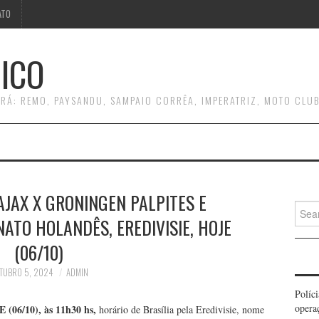
ATO
ICO
RÁ: REMO, PAYSANDU, SAMPAIO CORRÊA, IMPERATRIZ, MOTO CLUB
 AJAX X GRONINGEN PALPITES E
Searc
TO HOLANDÊS, EREDIVISIE, HOJE
for:
(06/10)
TUBRO 5, 2024
ADMIN
Políc
opera
E (06/10
), às 11h30 hs,
horário de Brasília pela Eredivisie, nome