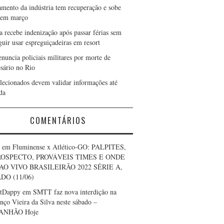
amento da indústria tem recuperação e sobe
 em março
a recebe indenização após passar férias sem
guir usar espreguiçadeiras em resort
nuncia policiais militares por morte de
sário no Rio
elecionados devem validar informações até
da
COMENTÁRIOS
em
Fluminense x Atlético-GO: PALPITES,
OSPECTO, PROVÁVEIS TIMES E ONDE
AO VIVO BRASILEIRÃO 2022 SÉRIE A,
DO (11/06)
rtDappy
em
SMTT faz nova interdição na
nço Vieira da Silva neste sábado –
ANHÃO Hoje