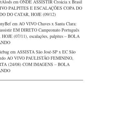
tAlods
em
ONDE ASSISTIR Croácia x Brasil
IVO PALPITES E ESCALAÇÕES COPA DO
O DO CATAR, HOJE (09/12)
onyBef
em
AO VIVO Chaves x Santa Clara:
assistir EM DIRETO Campeonato Português
, HOJE (07/11), escalações, palpites – BOLA
ANDO
iebag
em
ASSISTA São José-SP x EC São
ardo AO VIVO PAULISTÃO FEMININO,
TA (24/08) COM IMAGENS – BOLA
ANDO