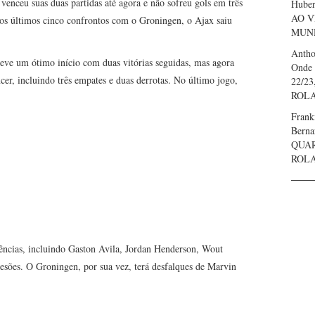
enceu suas duas partidas até agora e não sofreu gols em três
Huber
AO V
os últimos cinco confrontos com o Groningen, o Ajax saiu
MUND
Anth
eve um ótimo início com duas vitórias seguidas, mas agora
Onde 
er, incluindo três empates e duas derrotas. No último jogo,
22/23
ROL
Frank
Bern
QUAR
ROL
ências, incluindo Gaston Avila, Jordan Henderson, Wout
lesões. O Groningen, por sua vez, terá desfalques de Marvin