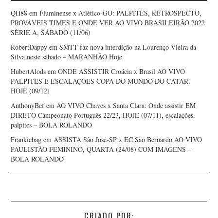
QH88
em
Fluminense x Atlético-GO: PALPITES, RETROSPECTO,
PROVÁVEIS TIMES E ONDE VER AO VIVO BRASILEIRÃO 2022
SÉRIE A, SÁBADO (11/06)
RobertDappy
em
SMTT faz nova interdição na Lourenço Vieira da
Silva neste sábado – MARANHÃO Hoje
HubertAlods
em
ONDE ASSISTIR Croácia x Brasil AO VIVO
PALPITES E ESCALAÇÕES COPA DO MUNDO DO CATAR,
HOJE (09/12)
AnthonyBef
em
AO VIVO Chaves x Santa Clara: Onde assistir EM
DIRETO Campeonato Português 22/23, HOJE (07/11), escalações,
palpites – BOLA ROLANDO
Frankiebag
em
ASSISTA São José-SP x EC São Bernardo AO VIVO
PAULISTÃO FEMININO, QUARTA (24/08) COM IMAGENS –
BOLA ROLANDO
CRIADO POR: