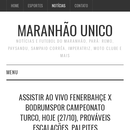
HOME
ESPORTES
NOTÍCIAS
CONTATO
MARANHÃO UNICO
NOTÍCIAS E FUTEBOL DO MARANHÃO, PARÁ: REMO,
PAYSANDU, SAMPAIO CORRÊA, IMPERATRIZ, MOTO CLUBE E
MAIS
MENU
INÍCIO
ASSISTIR AO VIVO FENERBAHÇE X
CONTATO
BODRUMSPOR CAMPEONATO
TURCO, HOJE (27/10), PROVÁVEIS
ESCALAÇÕES, PALPITES