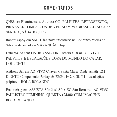
COMENTÁRIOS
QH88
em
Fluminense x Atlético-GO: PALPITES, RETROSPECTO,
PROVÁVEIS TIMES E ONDE VER AO VIVO BRASILEIRÃO 2022
SÉRIE A, SÁBADO (11/06)
RobertDappy
em
SMTT faz nova interdição na Lourenço Vieira da
Silva neste sábado – MARANHÃO Hoje
HubertAlods
em
ONDE ASSISTIR Croácia x Brasil AO VIVO
PALPITES E ESCALAÇÕES COPA DO MUNDO DO CATAR,
HOJE (09/12)
AnthonyBef
em
AO VIVO Chaves x Santa Clara: Onde assistir EM
DIRETO Campeonato Português 22/23, HOJE (07/11), escalações,
palpites – BOLA ROLANDO
Frankiebag
em
ASSISTA São José-SP x EC São Bernardo AO VIVO
PAULISTÃO FEMININO, QUARTA (24/08) COM IMAGENS –
BOLA ROLANDO