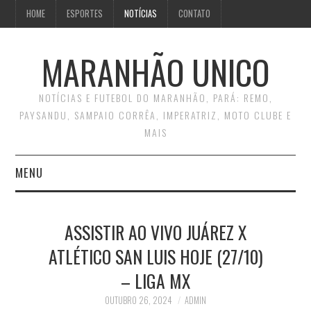
HOME
ESPORTES
NOTÍCIAS
CONTATO
MARANHÃO UNICO
NOTÍCIAS E FUTEBOL DO MARANHÃO, PARÁ: REMO,
PAYSANDU, SAMPAIO CORRÊA, IMPERATRIZ, MOTO CLUBE E
MAIS
MENU
INÍCIO
ASSISTIR AO VIVO JUÁREZ X
CONTATO
ATLÉTICO SAN LUIS HOJE (27/10)
– LIGA MX
OUTUBRO 26, 2024
ADMIN