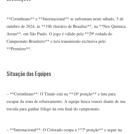
**Corinthians** e **Internacional** se enfrentam neste sábado, 5 de
outubro de 2024, às **19h (horário de Brasília)**, na **Neo Química
Arena**, em São Paulo. O jogo é válido pela **29ª rodada do
Campeonato Brasileiro** e terá transmissão exclusiva pelo
**Premiere**.
Situação das Equipes
– **Corinthians**: O Timão está na **18ª posição** e luta para
escapar da zona de rebaixamento. A equipe busca vencer diante de sua
torcida para ganhar fôlego na reta final do campeonato.
– **Internacional**: O Colorado ocupa a **7ª posição** e segue na