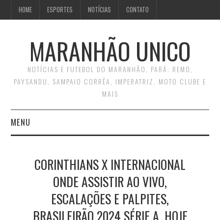
HOME
ESPORTES
NOTÍCIAS
CONTATO
MARANHÃO UNICO
NOTÍCIAS E FUTEBOL DO MARANHÃO, PARÁ: REMO,
PAYSANDU, SAMPAIO CORRÊA, IMPERATRIZ, MOTO CLUBE E
MAIS
MENU
INÍCIO
CORINTHIANS X INTERNACIONAL
CONTATO
ONDE ASSISTIR AO VIVO,
ESCALAÇÕES E PALPITES,
BRASILEIRÃO 2024 SÉRIE A, HOJE