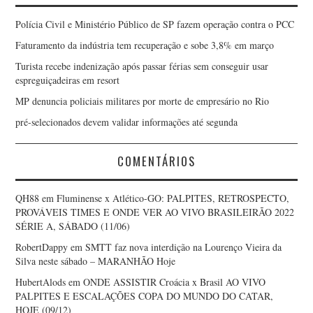
Polícia Civil e Ministério Público de SP fazem operação contra o PCC
Faturamento da indústria tem recuperação e sobe 3,8% em março
Turista recebe indenização após passar férias sem conseguir usar
espreguiçadeiras em resort
MP denuncia policiais militares por morte de empresário no Rio
pré-selecionados devem validar informações até segunda
COMENTÁRIOS
QH88
em
Fluminense x Atlético-GO: PALPITES, RETROSPECTO,
PROVÁVEIS TIMES E ONDE VER AO VIVO BRASILEIRÃO 2022
SÉRIE A, SÁBADO (11/06)
RobertDappy
em
SMTT faz nova interdição na Lourenço Vieira da
Silva neste sábado – MARANHÃO Hoje
HubertAlods
em
ONDE ASSISTIR Croácia x Brasil AO VIVO
PALPITES E ESCALAÇÕES COPA DO MUNDO DO CATAR,
HOJE (09/12)