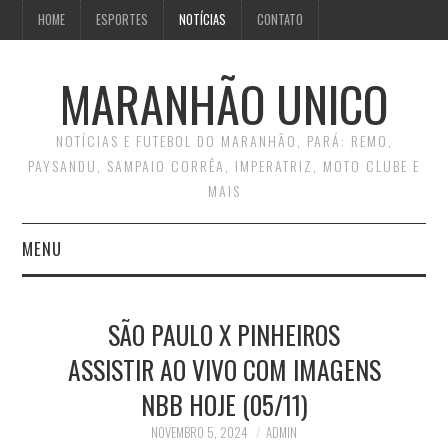
HOME
ESPORTES
NOTÍCIAS
CONTATO
MARANHÃO UNICO
NOTÍCIAS E FUTEBOL DO MARANHÃO, PARÁ: REMO,
PAYSANDU, SAMPAIO CORRÊA, IMPERATRIZ, MOTO CLUBE E
MAIS
MENU
INÍCIO
SÃO PAULO X PINHEIROS
CONTATO
ASSISTIR AO VIVO COM IMAGENS
NBB HOJE (05/11)
NOVEMBRO 5, 2024
ADMIN