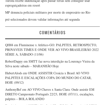
Turista recebe indenização após passar férias sem conseguir usar
espreguiçadeiras em resort
MP denuncia policiais militares por morte de empresário no Rio
pré-selecionados devem validar informações até segunda
COMENTÁRIOS
QH88
em
Fluminense x Atlético-GO: PALPITES, RETROSPECTO,
PROVÁVEIS TIMES E ONDE VER AO VIVO BRASILEIRÃO 2022
SÉRIE A, SÁBADO (11/06)
RobertDappy
em
SMTT faz nova interdição na Lourenço Vieira da
Silva neste sábado – MARANHÃO Hoje
HubertAlods
em
ONDE ASSISTIR Croácia x Brasil AO VIVO
PALPITES E ESCALAÇÕES COPA DO MUNDO DO CATAR,
HOJE (09/12)
AnthonyBef
em
AO VIVO Chaves x Santa Clara: Onde assistir EM
DIRETO Campeonato Português 22/23, HOJE (07/11), escalações,
palpites – BOLA ROLANDO