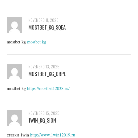
NOVEMBRO 11, 2025
MOSTBET_KG_SQEA
mostbet kg
mostbet kg
NOVEMBRO 13, 2025
MOSTBET_KG_DRPL
mostbet kg
https://mostbet12038.ru/
NOVEMBRO 15, 2025
1WIN_KG_SION
ставки 1win
http://www.1win12019.ru