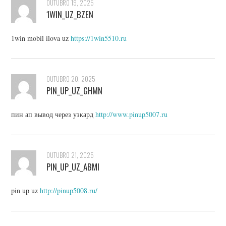
OUTUBRO 19, 2025
1WIN_UZ_BZEN
1win mobil ilova uz
https://1win5510.ru
OUTUBRO 20, 2025
PIN_UP_UZ_GHMN
пин ап вывод через узкард
http://www.pinup5007.ru
OUTUBRO 21, 2025
PIN_UP_UZ_ABMI
pin up uz
http://pinup5008.ru/