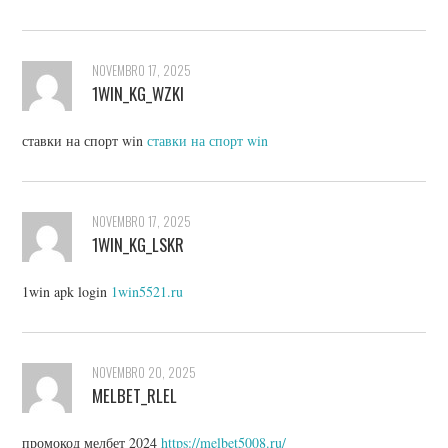
NOVEMBRO 17, 2025
1WIN_KG_WZKI
ставки на спорт win
ставки на спорт win
NOVEMBRO 17, 2025
1WIN_KG_LSKR
1win apk login
1win5521.ru
NOVEMBRO 20, 2025
MELBET_RLEL
промокод мелбет 2024
https://melbet5008.ru/