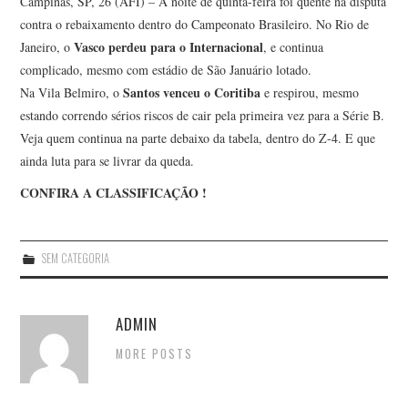
Campinas, SP, 26 (AFI) – A noite de quinta-feira foi quente na disputa
contra o rebaixamento dentro do Campeonato Brasileiro. No Rio de
Vasco perdeu para o Internacional
Janeiro, o
, e continua
complicado, mesmo com estádio de São Januário lotado.
Santos venceu o Coritiba
Na Vila Belmiro, o
e respirou, mesmo
estando correndo sérios riscos de cair pela primeira vez para a Série B.
Veja quem continua na parte debaixo da tabela, dentro do Z-4. E que
ainda luta para se livrar da queda.
CONFIRA A CLASSIFICAÇÃO !
SEM CATEGORIA
ADMIN
MORE POSTS