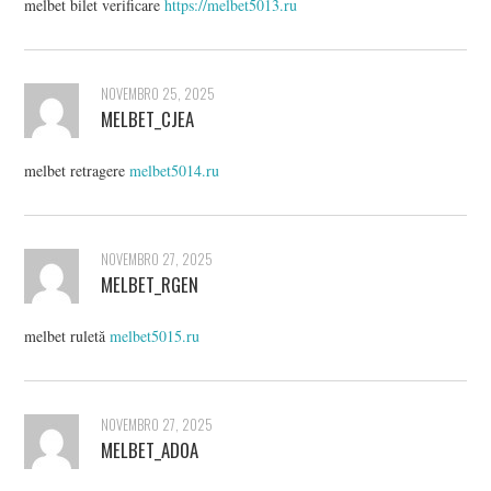
melbet bilet verificare
https://melbet5013.ru
NOVEMBRO 25, 2025
MELBET_CJEA
melbet retragere
melbet5014.ru
NOVEMBRO 27, 2025
MELBET_RGEN
melbet ruletă
melbet5015.ru
NOVEMBRO 27, 2025
MELBET_ADOA