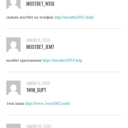
MOSTBET_WXSI
скачать мостбет на телефон
http://mostbet2031.help/
JANEIRO 8, 2026
MOSTBET_JEMT
mostbet приложение
https://mostbet2033.help
JANEIRO 9, 2026
1WIN_SUPT
1win latam
http://www.1win3002.mobi
JANEIRO 10, 2026