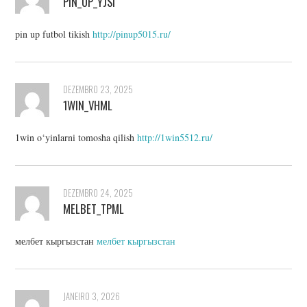
PIN_UP_YJSI
pin up futbol tikish
http://pinup5015.ru/
DEZEMBRO 23, 2025
1WIN_VHML
1win o‘yinlarni tomosha qilish
http://1win5512.ru/
DEZEMBRO 24, 2025
MELBET_TPML
мелбет кыргызстан
мелбет кыргызстан
JANEIRO 3, 2026