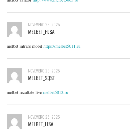
NOVEMBRO 23, 2025
MELBET_HJSA
melbet intrare mobil
https://melbet5011.ru
NOVEMBRO 23, 2025
MELBET_SQST
melbet rezultate live
melbet5012.ru
NOVEMBRO 25, 2025
MELBET_LISA