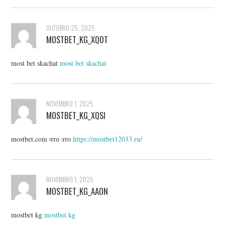
OUTUBRO 25, 2025
MOSTBET_KG_XQOT
most bet skachat
most bet skachat
NOVEMBRO 1, 2025
MOSTBET_KG_XQSI
mostbet.com что это
https://mostbet12033.ru/
NOVEMBRO 1, 2025
MOSTBET_KG_AAON
mostbet kg
mostbet kg