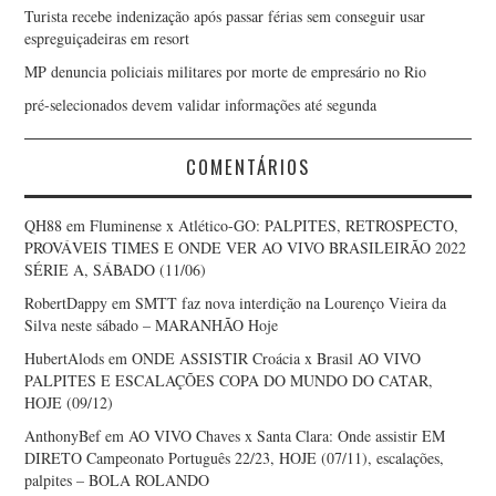
Turista recebe indenização após passar férias sem conseguir usar
espreguiçadeiras em resort
MP denuncia policiais militares por morte de empresário no Rio
pré-selecionados devem validar informações até segunda
COMENTÁRIOS
QH88
em
Fluminense x Atlético-GO: PALPITES, RETROSPECTO,
PROVÁVEIS TIMES E ONDE VER AO VIVO BRASILEIRÃO 2022
SÉRIE A, SÁBADO (11/06)
RobertDappy
em
SMTT faz nova interdição na Lourenço Vieira da
Silva neste sábado – MARANHÃO Hoje
HubertAlods
em
ONDE ASSISTIR Croácia x Brasil AO VIVO
PALPITES E ESCALAÇÕES COPA DO MUNDO DO CATAR,
HOJE (09/12)
AnthonyBef
em
AO VIVO Chaves x Santa Clara: Onde assistir EM
DIRETO Campeonato Português 22/23, HOJE (07/11), escalações,
palpites – BOLA ROLANDO