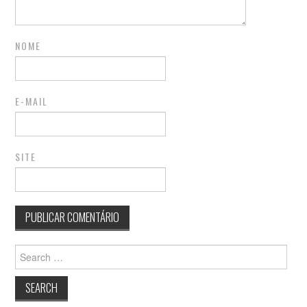
NOME
E-MAIL
SITE
Search
for: